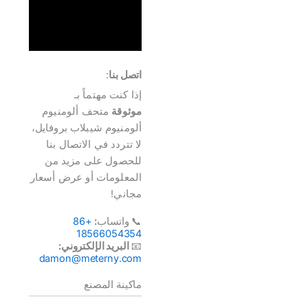
اتصل بنا
:
إذا كنت مهتماً بـ
موثوقة
متحف ألومنيوم
ألومنيوم شيبلاب بروفايل،
لا تتردد في الاتصال بنا
للحصول على مزيد من
المعلومات أو عرض أسعار
مجاني!
📞 واتساب
:
+86
18566054354
📧
البريد الإلكتروني:
damon@meterny.com
ماكينة المصنع