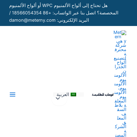
خطي
هل تحتاج إلى ألواح الألمنيوم WPC أو ألواح الألمنيوم
لى
المخصصة؟ اتصل بنا عبر الواتساب: +86 18566054354 /
لمحتوى
البريد الإلكتروني: damon@meterny.com
العربية
لوحات مخصصة حسب الطلب