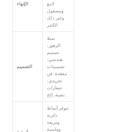
لامع
الإنهاء
ومصقول
وغير ذلك
الكثير
نمط
الزهور،
تصميم
هندسي،
تصميمات
التصميم
معقدة، فن
تجريدي،
شعارات
نصية، إلخ.
تتوفر أنماط
دائرية
ومربعة
وماسية