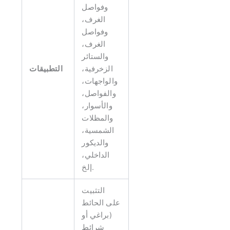
وفواصل
الغرف،
وفواصل
الغرف،
والستائر
الزخرفية،
التطبيقات
والواجهات،
والفواصل،
والأسوار،
والمظلات
الشمسية،
والديكور
الداخلي،
إلخ.
التثبيت
على الحائط
(براغي أو
شرائط