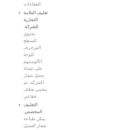
الفقاعات.
تغليف العلامة
التجارية
للشركة
:
يحتوي
السطح
المزخرف
للوحة
الألومنيوم
على غشاء
يحمل شعار
الشركة، ثم
محمي بغلاف
فقاعي.
التغليف
المخصص
:
يمكن طباعة
شعار العميل