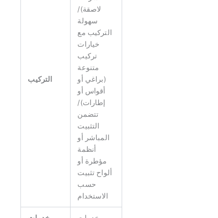
لاصقة)/
سهولة
التركيب مع
خيارات
تركيب
متنوعة
(براغي أو
التركيب
أقواس أو
إطارات)/
تتضمن
التثبيت
المباشر أو
أنظمة
مؤطرة أو
ألواح تثبيت
حسب
الاستخدام
خدمات
خدمات