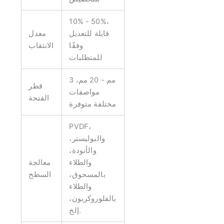
10% - 50%،
قابلة للتعديل
معدل
وفقًا
الانثقاب
للمتطلبات
3 مم - 20 مم،
قطر
مواصفات
الفتحة
مختلفة متوفرة
PVDF،
والبوليستر،
والأنودة،
والطلاء
معالجة
بالمسحوق،
السطح
والطلاء
بالفلوروكربون،
إلخ.