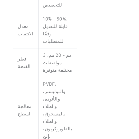
للتخصيص
10% - 50%،
قابلة للتعديل
معدل
وفقًا
الانثقاب
للمتطلبات
3 مم - 20 مم،
قطر
مواصفات
الفتحة
مختلفة متوفرة
PVDF،
والبوليستر،
والأنودة،
والطلاء
معالجة
بالمسحوق،
السطح
والطلاء
بالفلوروكربون،
إلخ.