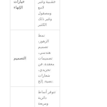
خشبية وغير
خيارات
لامع
الإنهاء
ومصقول
وغير ذلك
الكثير
نمط
الزهور،
تصميم
هندسي،
تصميمات
التصميم
معقدة، فن
تجريدي،
شعارات
نصية، إلخ.
تتوفر أنماط
دائرية
ومربعة