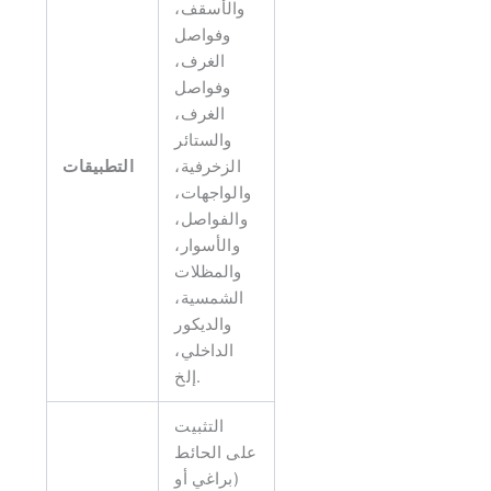
والأسقف،
وفواصل
الغرف،
وفواصل
الغرف،
والستائر
الزخرفية،
التطبيقات
والواجهات،
والفواصل،
والأسوار،
والمظلات
الشمسية،
والديكور
الداخلي،
إلخ.
التثبيت
على الحائط
(براغي أو