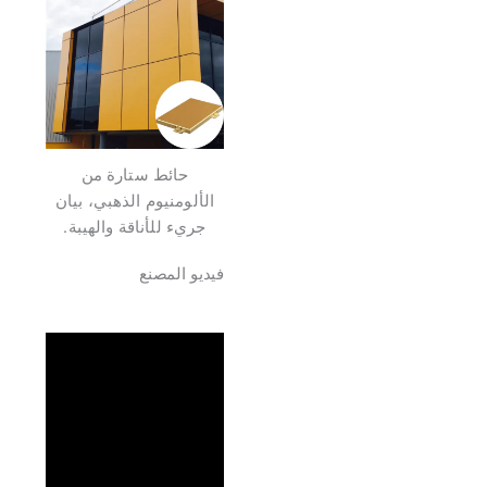
حائط ستارة من
الألومنيوم الذهبي، بيان
جريء للأناقة والهيبة.
فيديو المصنع