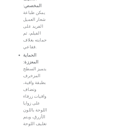
المخصص
:
يمكن طباعة
شعار العميل
الفريد على
الفيلم، ثم
حمايته بغلاف
فقاعي.
الحماية
المعززة
:
يتميز السطح
المزخرف
بطبقة واقية،
وتضاف
واقيات زرقاء
على زوايا
اللوحة باللون
الأزرق، ويتم
تغليف اللوحة