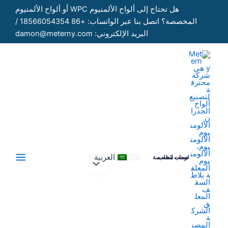
خطي
هل تحتاج إلى ألواح الألمنيوم WPC أو ألواح الألمنيوم
لى
المخصصة؟ اتصل بنا عبر الواتساب: +86 18566054354 /
لمحتوى
البريد الإلكتروني: damon@meterny.com
العربية
لوحات مخصصة حسب الطلب