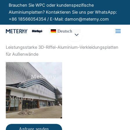
Zum
Brauchen Sie WPC oder kundenspezifische
Inhalt
Aluminiumplatten? Kontaktieren Sie uns per WhatsApp:
springen
+86 18566054354 / E-Mail: damon@meterny.com
Deutsch
Maßgeschneiderte Paneele
Leistungsstarke 3D-Riffel-Aluminium-Verkleidungsplatten
für Außenwände
Anfrage senden