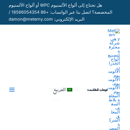
خطي
هل تحتاج إلى ألواح الألمنيوم WPC أو ألواح الألمنيوم
لى
المخصصة؟ اتصل بنا عبر الواتساب: +86 18566054354 /
لمحتوى
البريد الإلكتروني: damon@meterny.com
العربية
لوحات مخصصة حسب الطلب