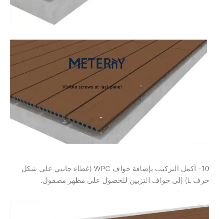
10- أكمل التركيب بإضافة حواف WPC (غطاء جانبي على شكل
حرف L) إلى حواف التزيين للحصول على مظهر مصقول.