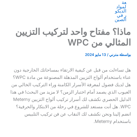
ماذا؟ مفتاح واحد لتركيب التزيين
المثالي من WPC
بواسطة
مترني
/
13 مايو 2024
هل تساءلت من قبل عن كيفية الارتقاء بمساحاتك الخارجية دون
عناء باستخدام ألواح التزيين المذهلة المصنوعة من مادة WPC؟
هل لديك فضول لمعرفة الأسرار الكامنة وراء التركيب الخالي من
العيوب الذي يصمد أمام اختبار الزمن؟ لا مزيد من البحث! في هذا
الدليل الحصري نكشف لك أسرار تركيب ألواح التزيين Meterny
WPC. هل أنت مستعد للشروع في رحلة من الابتكار والحرفية؟
انضم إلينا ونحن نكشف لك النقاب عن فن تركيب التلبيس
باستخدام Meterny.