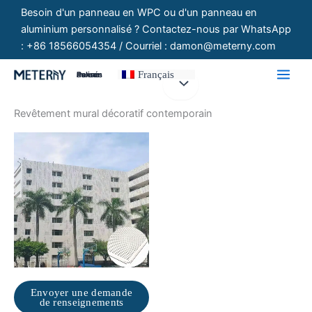
Aller
Besoin d'un panneau en WPC ou d'un panneau en
au
aluminium personnalisé ? Contactez-nous par WhatsApp
contenu
: +86 18566054354 / Courriel : damon@meterny.com
Français
Panneaux Personnalisés
Revêtement mural décoratif contemporain
Envoyer une demande
de renseignements