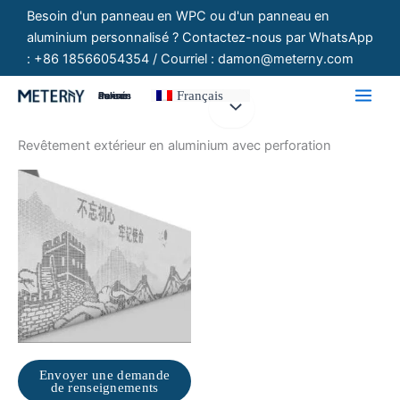
Aller
Besoin d'un panneau en WPC ou d'un panneau en
au
aluminium personnalisé ? Contactez-nous par WhatsApp
contenu
: +86 18566054354 / Courriel : damon@meterny.com
Français
Panneaux Personnalisés
Revêtement extérieur en aluminium avec perforation
Envoyer une demande
de renseignements