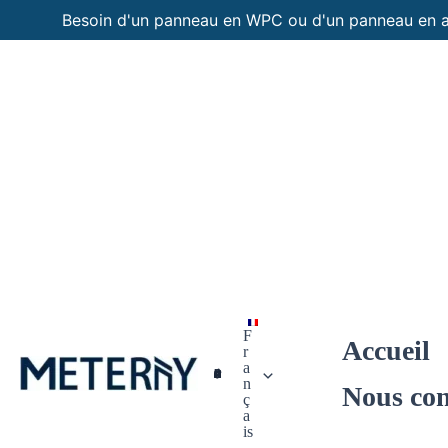
Aller
Besoin d'un panneau en WPC ou d'un panneau en 
au
contenu
F
Accueil
r
a
Panneaux Personnalisés
n
Nous con
ç
a
is