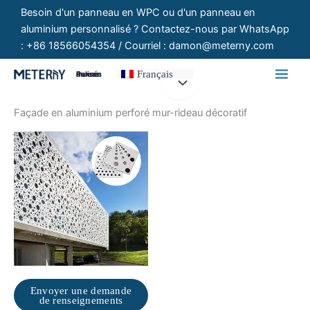
Aller
Besoin d'un panneau en WPC ou d'un panneau en
au
aluminium personnalisé ? Contactez-nous par WhatsApp
contenu
: +86 18566054354 / Courriel : damon@meterny.com
Français
Panneaux Personnalisés
Façade en aluminium perforé mur-rideau décoratif
Envoyer une demande
de renseignements