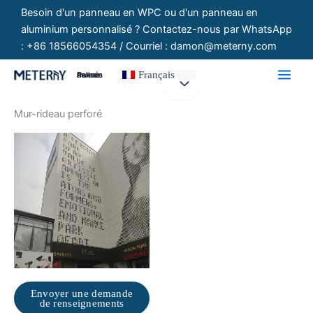
Aller
Besoin d'un panneau en WPC ou d'un panneau en
au
aluminium personnalisé ? Contactez-nous par WhatsApp
contenu
: +86 18566054354 / Courriel : damon@meterny.com
Français
Panneaux Personnalisés
Mur-rideau perforé
Envoyer une demande
de renseignements