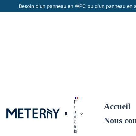
Aller
Besoin d'un panneau en WPC ou d'un panneau en 
au
contenu
F
Accueil
r
a
Panneaux Personnalisés
n
Nous con
ç
a
is