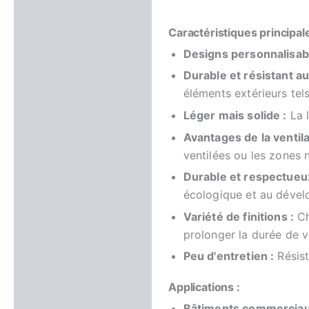
Caractéristiques principale
Designs personnalisabl
Durable et résistant a
éléments extérieurs tels
Léger mais solide :
La l
Avantages de la ventila
ventilées ou les zones n
Durable et respectueu
écologique et au dével
Variété de finitions :
Ch
prolonger la durée de 
Peu d'entretien :
Résist
Applications :
Bâtiments commerciau