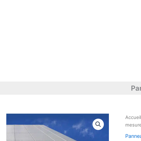
Pa
Accuei
mesure
Pannea