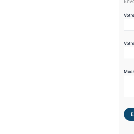
Env
Votr
Votr
Mes
E