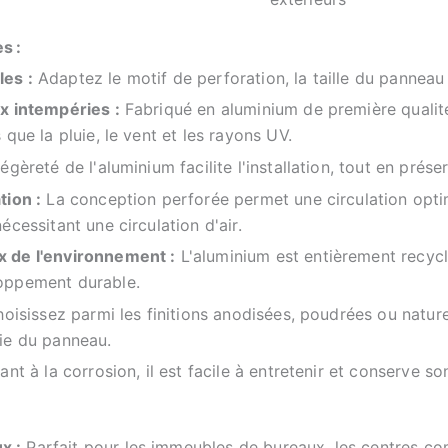
s :
es :
Adaptez le motif de perforation, la taille du panneau e
ux intempéries :
Fabriqué en aluminium de première qualité,
 que la pluie, le vent et les rayons UV.
égèreté de l'aluminium facilite l'installation, tout en préserv
tion :
La conception perforée permet une circulation optima
écessitant une circulation d'air.
x de l'environnement :
L'aluminium est entièrement recycl
oppement durable.
oisissez parmi les finitions anodisées, poudrées ou nature
vie du panneau.
ant à la corrosion, il est facile à entretenir et conserve s
x :
Parfait pour les immeubles de bureaux, les centres comm