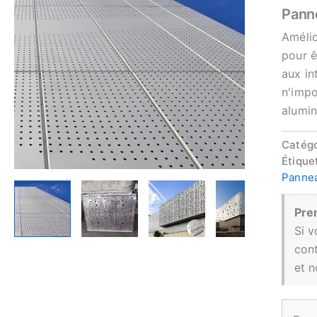
Panne
Amélio
pour ê
aux in
n'impo
alumin
Catégo
Étique
Pannea
Pren
Si v
cont
et n