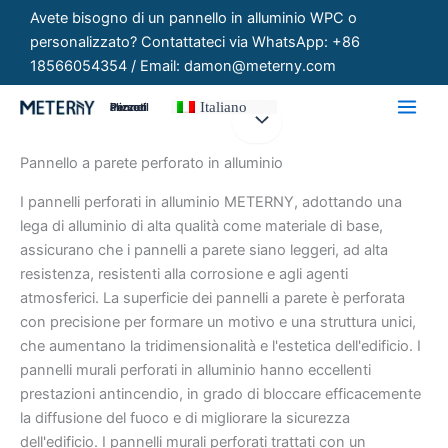
Vai
Avete bisogno di un pannello in alluminio WPC o
al
personalizzato? Contattateci via WhatsApp: +86
contenuto
18566054354 / Email: damon@meterny.com
Italiano
Pannelli Personalizzati
Pannello a parete perforato in alluminio
I pannelli perforati in alluminio METERNY, adottando una
lega di alluminio di alta qualità come materiale di base,
assicurano che i pannelli a parete siano leggeri, ad alta
resistenza, resistenti alla corrosione e agli agenti
atmosferici. La superficie dei pannelli a parete è perforata
con precisione per formare un motivo e una struttura unici,
che aumentano la tridimensionalità e l'estetica dell'edificio. I
pannelli murali perforati in alluminio hanno eccellenti
prestazioni antincendio, in grado di bloccare efficacemente
la diffusione del fuoco e di migliorare la sicurezza
dell'edificio. I pannelli murali perforati trattati con un