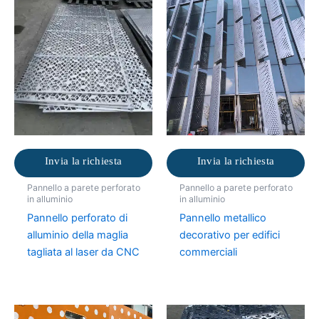
Invia la richiesta
Invia la richiesta
Pannello a parete perforato
Pannello a parete perforato
in alluminio
in alluminio
Pannello perforato di
Pannello metallico
alluminio della maglia
decorativo per edifici
tagliata al laser da CNC
commerciali