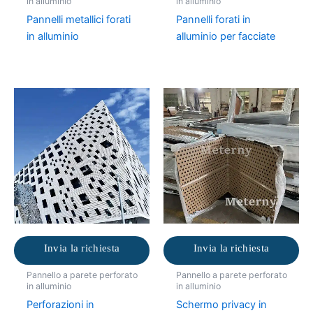
in alluminio
in alluminio
Pannelli metallici forati
Pannelli forati in
in alluminio
alluminio per facciate
Invia la richiesta
Invia la richiesta
Pannello a parete perforato
Pannello a parete perforato
in alluminio
in alluminio
Perforazioni in
Schermo privacy in