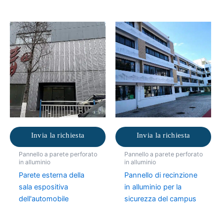
Invia la richiesta
Invia la richiesta
Pannello a parete perforato
Pannello a parete perforato
in alluminio
in alluminio
Parete esterna della
Pannello di recinzione
sala espositiva
in alluminio per la
dell'automobile
sicurezza del campus