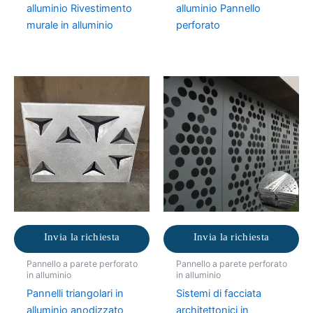
alluminio Rivestimento
alluminio Pannello
murale in alluminio
perforato
Invia la richiesta
Invia la richiesta
Pannello a parete perforato
Pannello a parete perforato
in alluminio
in alluminio
Pannelli triangolari in
Sistemi di facciata
alluminio anodizzato
architettonici in