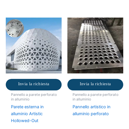
Invia la richiesta
Invia la richiesta
Pannello a parete perforato
Pannello a parete perforato
in alluminio
in alluminio
Parete esterna in
Pannello artistico in
alluminio Artistic
alluminio perforato
Hollowed-Out