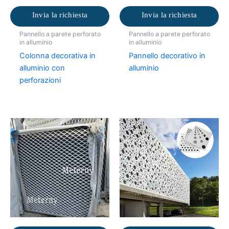
Invia la richiesta
Invia la richiesta
Pannello a parete perforato
Pannello a parete perforato
in alluminio
in alluminio
Colonna decorativa in
Pannello decorativo in
alluminio con
alluminio
perforazioni