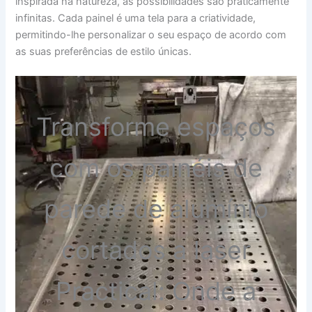
inspirada na natureza, as possibilidades são praticamente
infinitas. Cada painel é uma tela para a criatividade,
permitindo-lhe personalizar o seu espaço de acordo com
as suas preferências de estilo únicas.
Transforme espaços
com os painéis de
parede de alumínio
cortados a laser
Practical: Onde a