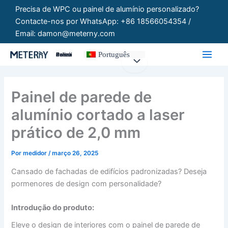
Saltar
Precisa de WPC ou painel de alumínio personalizado?
para
Contacte-nos por WhatsApp: +86 18566054354 /
o
Email: damon@meterny.com
conteúdo
Português
Painéis Personalizados
Painel de parede de
alumínio cortado a laser
prático de 2,0 mm
Por
medidor
/
março 26, 2025
Cansado de fachadas de edifícios padronizadas? Deseja
pormenores de design com personalidade?
Introdução do produto:
Eleve o design de interiores com o painel de parede de