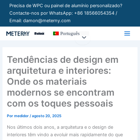
Saltar
Precisa de WPC ou painel de alumínio personalizado?
para
Contacte-nos por WhatsApp: +86 18566054354 /
o
Email: damon@meterny.com
conteúdo
Português
Painéis Personalizados
Tendências de design em
arquitetura e interiores:
Onde os materiais
modernos se encontram
com os toques pessoais
Por
medidor
/
agosto 20, 2025
Nos últimos dois anos, a arquitetura e o design de
interiores têm vindo a evoluir mais rapidamente do que