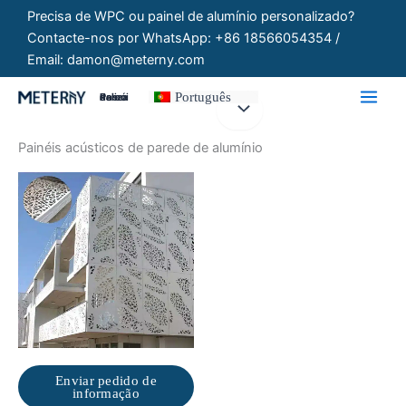
Saltar
Precisa de WPC ou painel de alumínio personalizado?
para
Contacte-nos por WhatsApp: +86 18566054354 /
o
Email: damon@meterny.com
conteúdo
Português
Painéis Personalizados
Painéis acústicos de parede de alumínio
Enviar pedido de
informação