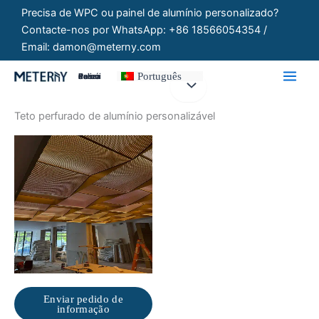
Saltar
Precisa de WPC ou painel de alumínio personalizado?
para
Contacte-nos por WhatsApp: +86 18566054354 /
o
Email: damon@meterny.com
conteúdo
Português
Painéis Personalizados
Teto perfurado de alumínio personalizável
Enviar pedido de
informação