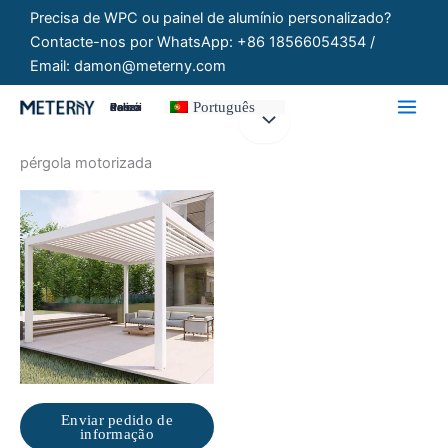
Saltar
Precisa de WPC ou painel de alumínio personalizado?
para
Contacte-nos por WhatsApp: +86 18566054354 /
o
Email: damon@meterny.com
conteúdo
Português
Painéis Personalizados
pérgola motorizada
Enviar pedido de
informação