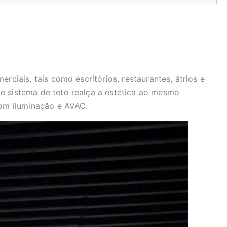
rciais, tais como escritórios, restaurantes, átrios e
e sistema de teto realça a estética ao mesmo
com iluminação e AVAC.