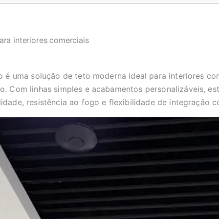
ara interiores comerciais
o é uma solução de teto moderna ideal para interiores come
o. Com linhas simples e acabamentos personalizáveis, est
idade, resistência ao fogo e flexibilidade de integração 