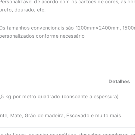
Personalizável de acordo com os cartões de cores, as co
preto, dourado, etc.
Os tamanhos convencionais são 1200mm×2400mm, 1500
personalizados conforme necessário
Detalhes
,5 kg por metro quadrado (consoante a espessura)
ante, Mate, Grão de madeira, Escovado e muito mais
o de flores, desenho geométrico, desenhos complexos, art