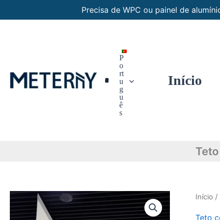
Saltar
Precisa de WPC ou painel de alumí
para
o
conteúdo
P
o
rt
Início
Painéis Personalizados
u
g
u
ê
s
Teto
Início
/
Teto c