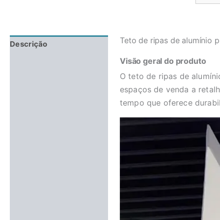
Teto de ripas de alumínio p
Descrição
Visão geral do produto
Avaliações (0)
O teto de ripas de alumíni
espaços de venda a retalh
tempo que oferece durabil