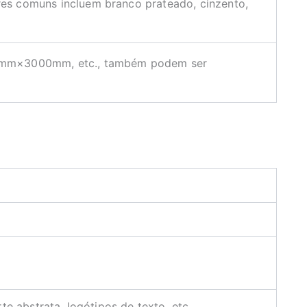
res comuns incluem branco prateado, cinzento,
mm×3000mm, etc., também podem ser
e abstrata, logótipos de texto, etc.