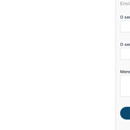
Envi
O se
O se
Men