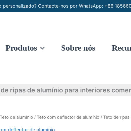
nio personalizado? Contacte-nos por WhatsApp: +86 1856
Produtos
Sobre nós
Recu
 de ripas de alumínio para interiores comer
Teto de alumínio
/
Teto com deflector de alumínio
/ Teto de ripas
om deflector de alumínio