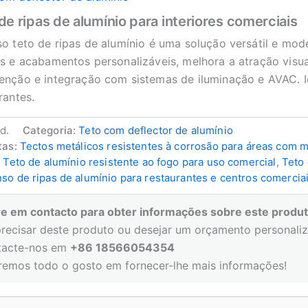
de ripas de alumínio para interiores comerciais
o teto de ripas de alumínio é uma solução versátil e mod
s e acabamentos personalizáveis, melhora a atração visu
nção e integração com sistemas de iluminação e AVAC. Ide
rantes.
.d.
Categoria:
Teto com deflector de alumínio
tas:
Tectos metálicos resistentes à corrosão para áreas com 
,
Teto de alumínio resistente ao fogo para uso comercial
,
Teto 
so de ripas de alumínio para restaurantes e centros comercia
re em contacto para obter informações sobre este produt
precisar deste produto ou desejar um orçamento personali
tacte-nos em
+86 18566054354
eremos todo o gosto em fornecer-lhe mais informações!