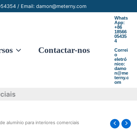
6054354 / Email: damon@meterny.com
Whats
App:
+86
18566
05435
4
rsos
Contactar-nos
Correi
o
eletró
nico:
damo
n@me
terny.c
om
ciais
 de alumínio para interiores comerciais