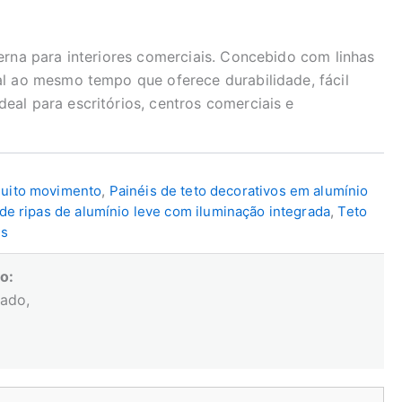
erna para interiores comerciais. Concebido com linhas
al ao mesmo tempo que oferece durabilidade, fácil
al para escritórios, centros comerciais e
muito movimento
,
Painéis de teto decorativos em alumínio
de ripas de alumínio leve com iluminação integrada
,
Teto
is
o:
zado,