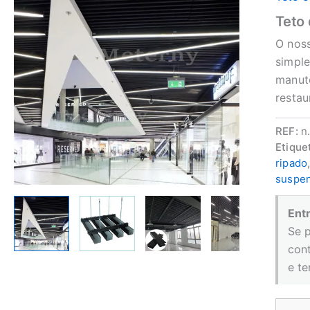
Teto 
O noss
simple
manute
restau
REF:
n
Etique
ripado
suspen
Ent
Se 
con
e t