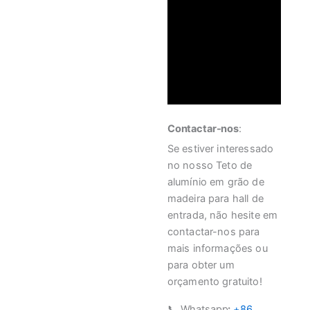
Contactar-nos
:
Se estiver interessado
no nosso Teto de
alumínio em grão de
madeira para hall de
entrada, não hesite em
contactar-nos para
mais informações ou
para obter um
orçamento gratuito!
📞 Whatsapp
:
+86