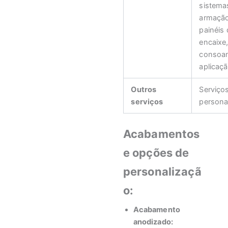
sistema
armaçã
painéis 
encaixe
consoan
aplicaç
Outros
Serviço
serviços
persona
Acabamentos
e opções de
personalizaçã
o:
Acabamento
anodizado: