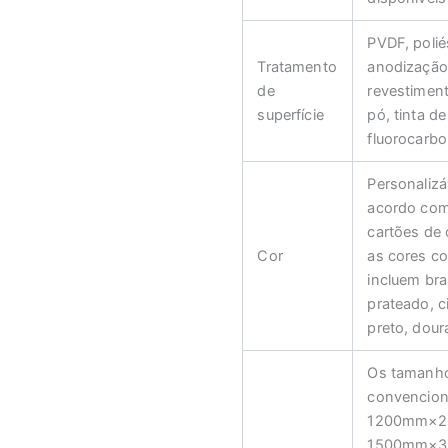
PVDF, polié
Tratamento
anodização
de
revestimen
superfície
pó, tinta de
fluorocarbo
Personalizá
acordo co
cartões de 
Cor
as cores c
incluem br
prateado, c
preto, dour
Os tamanh
convencion
1200mm×2
1500mm×3