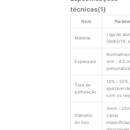
técnicas(1)
Item
Parâme
Liga de alu
Material
(6063/T6, e
Normalment
Espessura
mm - 4,0 
personalizá
10% - 50%,
Taxa de
ajustável d
perfuração
com os requ
3mm - 20
Diâmetro
várias
do furo
especifica
disponíveis