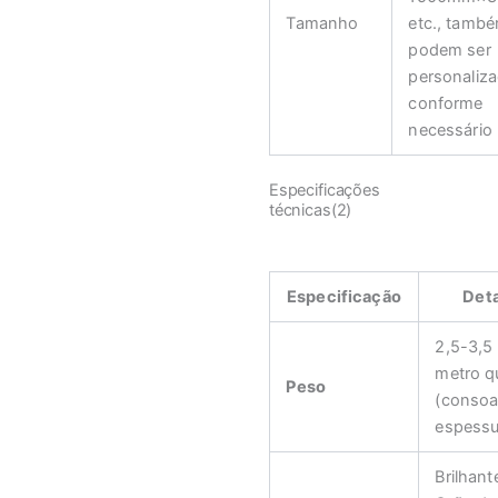
Tamanho
etc., tamb
podem ser
personaliz
conforme
necessário
Especificações
técnicas(2)
Especificação
Det
2,5-3,5
metro q
Peso
(consoa
espessu
Brilhant