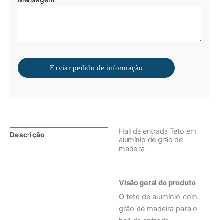
Enviar pedido de informação
Hall de entrada Teto em
Descrição
Avaliações (0)
alumínio de grão de
madeira
Visão geral do produto
O teto de alumínio com
grão de madeira para o