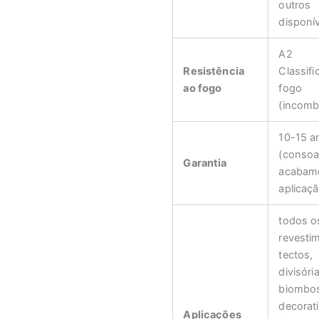
outros
disponív
A2
Resistência
Classif
ao fogo
fogo
(incomb
10-15 a
(consoa
Garantia
acabame
aplicaçã
todos o
revesti
tectos,
divisóri
biombo
decorat
Aplicações