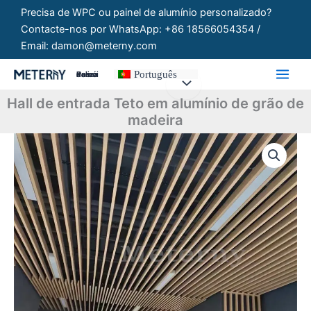
Saltar
Precisa de WPC ou painel de alumínio personalizado?
para
Contacte-nos por WhatsApp: +86 18566054354 /
o
Email: damon@meterny.com
conteúdo
Português
Painéis Personalizados
Hall de entrada Teto em alumínio de grão de
madeira