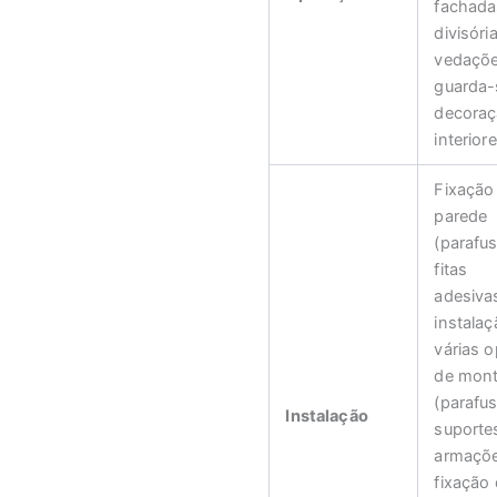
fachada
divisóri
vedaçõe
guarda-
decoraç
interiore
Fixação
parede
(parafu
fitas
adesivas
instala
várias 
de mon
(parafu
Instalação
suporte
armaçõe
fixação 