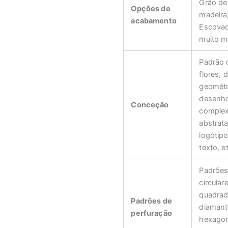
Grão de
Opções de
madeira
acabamento
Escova
muito m
Padrão 
flores,
geométr
desenh
Conceção
complex
abstrata
logótip
texto, e
Padrõe
circular
quadrad
Padrões de
diamant
perfuração
hexagon