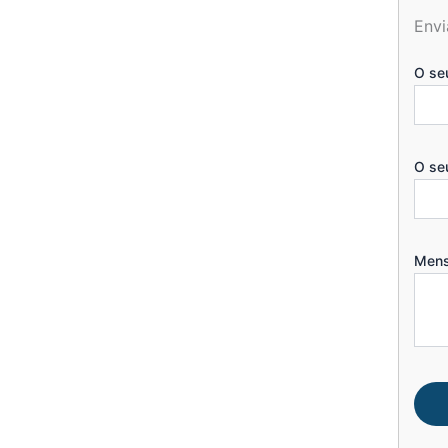
Envi
O se
O se
Men