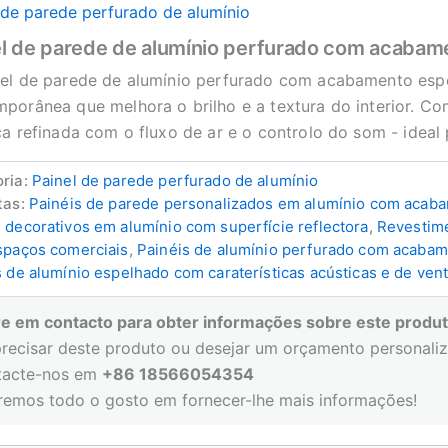
 de parede perfurado de alumínio
el de parede de alumínio perfurado com acabam
el de parede de alumínio perfurado com acabamento espe
porânea que melhora o brilho e a textura do interior. Co
ca refinada com o fluxo de ar e o controlo do som - ideal
ria:
Painel de parede perfurado de alumínio
tas:
Painéis de parede personalizados em alumínio com acab
 decorativos em alumínio com superfície reflectora
,
Revestime
spaços comerciais
,
Painéis de alumínio perfurado com acabam
s de alumínio espelhado com caraterísticas acústicas e de vent
re em contacto para obter informações sobre este produt
precisar deste produto ou desejar um orçamento personali
tacte-nos em
+86 18566054354
eremos todo o gosto em fornecer-lhe mais informações!