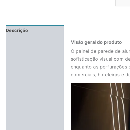
Descrição
Avaliações (0)
Visão geral do produto
O painel de parede de al
sofisticação visual com de
enquanto as perfurações c
comerciais, hoteleiras e 