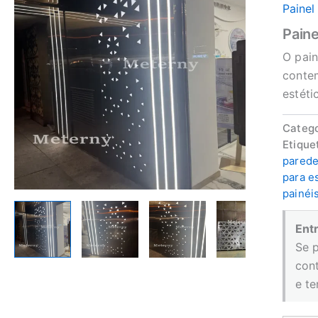
Painel
Pain
O pain
contem
estéti
Catego
Etique
parede
para e
painéi
Ent
Se 
con
e t