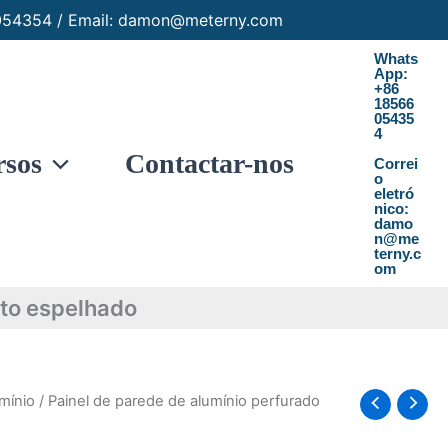
6054354 / Email: damon@meterny.com
Whats
App:
+86
18566
05435
4
rsos
Contactar-nos
Correi
o
eletró
nico:
damo
n@me
terny.c
om
to espelhado
mínio
/ Painel de parede de alumínio perfurado