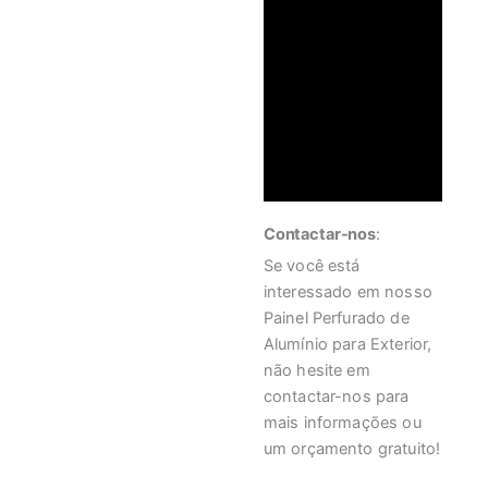
Contactar-nos
:
Se você está
interessado em nosso
Painel Perfurado de
Alumínio para Exterior,
não hesite em
contactar-nos para
mais informações ou
um orçamento gratuito!