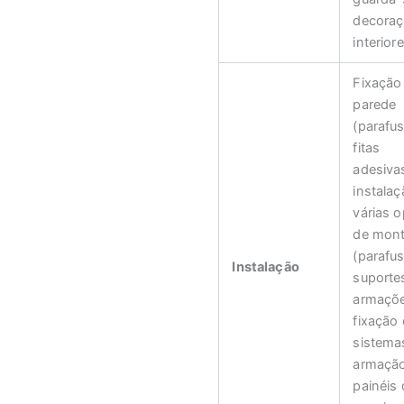
decoraç
interiore
Fixação
parede
(parafu
fitas
adesivas
instala
várias 
de mon
(parafu
Instalação
suporte
armaçõe
fixação 
sistema
armaçã
painéis 