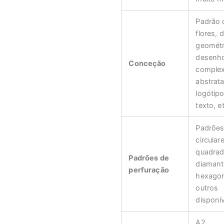
Padrão 
flores,
geométr
desenh
Conceção
complex
abstrata
logótip
texto, e
Padrõe
circular
quadrad
Padrões de
diamant
perfuração
hexagon
outros
disponív
A2