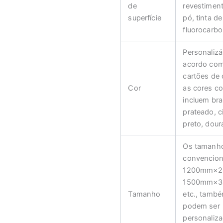
de
revestimen
superfície
pó, tinta de
fluorocarbo
Personalizá
acordo co
cartões de 
Cor
as cores c
incluem br
prateado, c
preto, dour
Os tamanh
convencion
1200mm×2
1500mm×3
Tamanho
etc., tamb
podem ser
personaliz