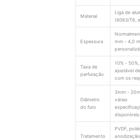
Liga de alu
Material
(6063/T6, e
Normalment
Espessura
mm - 4,0 
personalizá
10% - 50%,
Taxa de
ajustável d
perfuração
com os requ
3mm - 20
Diâmetro
várias
do furo
especifica
disponíveis
PVDF, polié
Tratamento
anodização