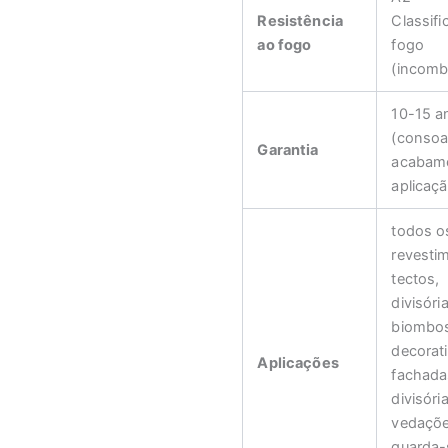
Resistência
Classif
ao fogo
fogo
(incomb
10-15 a
(consoa
Garantia
acabame
aplicaçã
todos o
revesti
tectos,
divisóri
biombo
decorat
Aplicações
fachada
divisóri
vedaçõe
guarda-