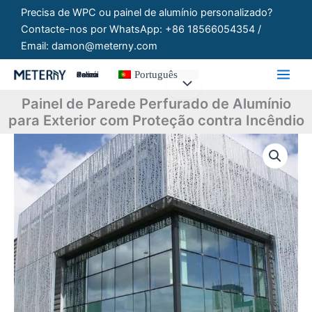
Saltar
Precisa de WPC ou painel de alumínio personalizado?
para
Contacte-nos por WhatsApp: +86 18566054354 /
o
Email: damon@meterny.com
conteúdo
Português
Painéis Personalizados
Painel de Parede Perfurado de Alumínio
para Exterior com Proteção contra Incêndio