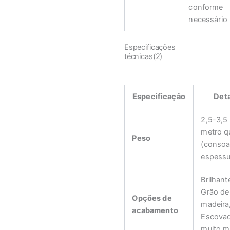
conforme
necessário
Especificações
técnicas(2)
Especificação
Det
2,5-3,5
metro q
Peso
(consoa
espessu
Brilhant
Grão de
Opções de
madeira
acabamento
Escova
muito m