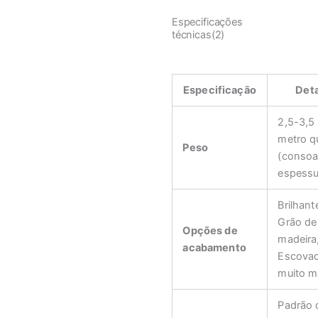
Especificações
técnicas(2)
Especificação
Det
2,5-3,5
metro q
Peso
(consoa
espessu
Brilhant
Grão de
Opções de
madeira
acabamento
Escova
muito m
Padrão 