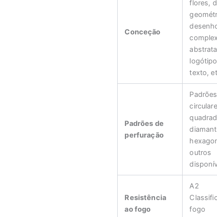
flores,
geométr
desenh
Conceção
complex
abstrata
logótip
texto, e
Padrõe
circular
quadrad
Padrões de
diamant
perfuração
hexagon
outros
disponív
A2
Resistência
Classif
ao fogo
fogo