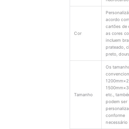
Personalizá
acordo co
cartões de 
Cor
as cores c
incluem br
prateado, c
preto, dour
Os tamanh
convencion
1200mm×2
1500mm×3
Tamanho
etc., tamb
podem ser
personaliz
conforme
necessário