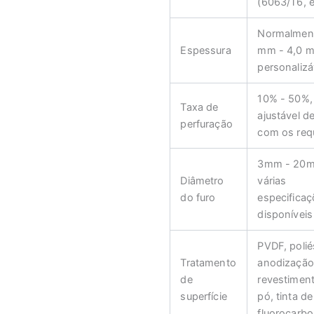
(6063/T6, e
Normalment
Espessura
mm - 4,0 
personalizá
10% - 50%,
Taxa de
ajustável d
perfuração
com os requ
3mm - 20
Diâmetro
várias
do furo
especifica
disponíveis
PVDF, polié
Tratamento
anodização
de
revestimen
superfície
pó, tinta de
fluorocarbo