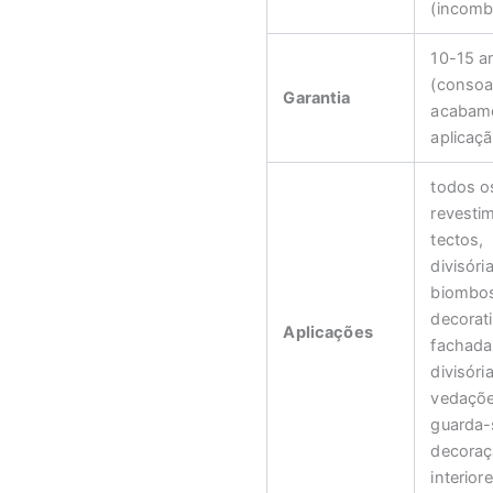
(incomb
10-15 a
(consoa
Garantia
acabame
aplicaçã
todos o
revesti
tectos,
divisóri
biombo
decorat
Aplicações
fachada
divisóri
vedaçõe
guarda-
decoraç
interiore