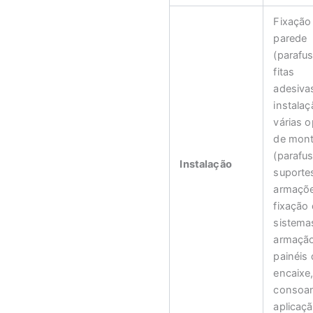
Fixação
parede
(parafu
fitas
adesivas
instala
várias 
de mon
(parafu
Instalação
suporte
armaçõe
fixação 
sistema
armaçã
painéis 
encaixe
consoan
aplicaç