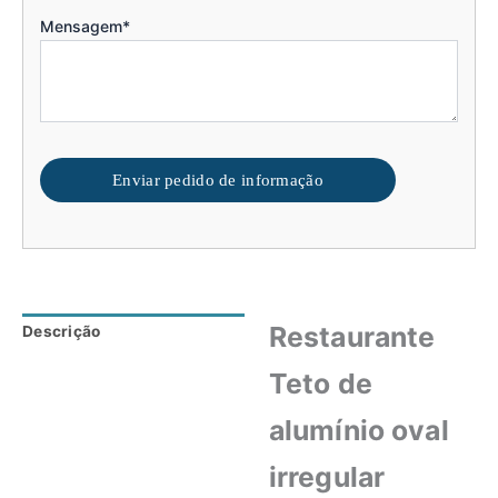
Mensagem*
Enviar pedido de informação
Restaurante
Descrição
Avaliações (0)
Teto de
alumínio oval
irregular