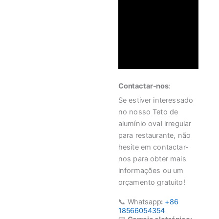
Contactar-nos
:
Se estiver interessado
no nosso Teto de
alumínio oval irregular
para restaurante, não
hesite em contactar-
nos para obter mais
informações ou um
orçamento gratuito!
📞 Whatsapp
:
+86
18566054354