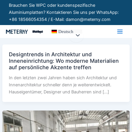
Zum
Brauchen Sie WPC oder kundenspezifische
Inhalt
Aluminiumplatten? Kontaktieren Sie uns per WhatsApp:
springen
+86 18566054354 / E-Mail: damon@meterny.com
Deutsch
Maßgeschneiderte Paneele
Designtrends in Architektur und
Inneneinrichtung: Wo moderne Materialien
auf persönliche Akzente treffen
In den letzten zwei Jahren haben sich Architektur und
Innenarchitektur schneller denn je weiterentwickelt.
Hauseigentümer, Designer und Bauherren sind [...]