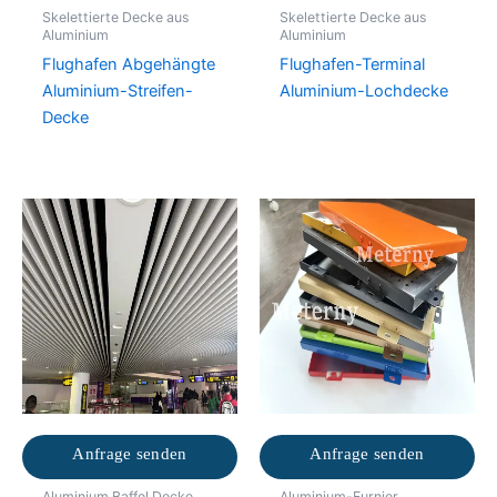
Skelettierte Decke aus
Skelettierte Decke aus
Aluminium
Aluminium
Flughafen Abgehängte
Flughafen-Terminal
Aluminium-Streifen-
Aluminium-Lochdecke
Decke
Anfrage senden
Anfrage senden
Aluminium Baffel Decke
Aluminium-Furnier