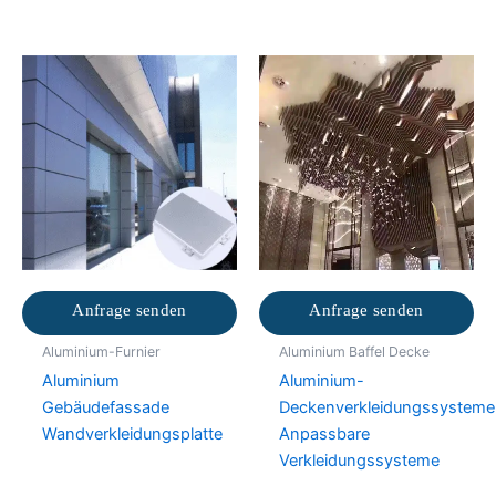
Anfrage senden
Anfrage senden
Aluminium-Furnier
Aluminium Baffel Decke
Aluminium
Aluminium-
Gebäudefassade
Deckenverkleidungssysteme
Wandverkleidungsplatte
Anpassbare
Verkleidungssysteme