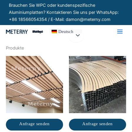
Zum
Brauchen Sie WPC oder kundenspezifische
Inhalt
Aluminiumplatten? Kontaktieren Sie uns per WhatsApp:
springen
+86 18566054354 / E-Mail: damon@meterny.com
Deutsch
Maßgeschneiderte Paneele
Produkte
Anfrage senden
Anfrage senden