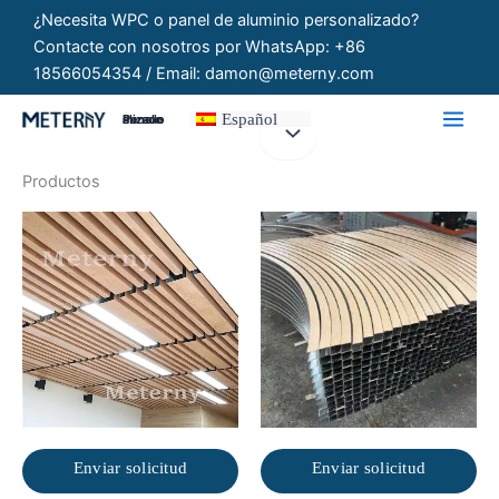
Ir
¿Necesita WPC o panel de aluminio personalizado?
al
Contacte con nosotros por WhatsApp: +86
contenido
18566054354 / Email: damon@meterny.com
Español
Paneles Personalizados
Productos
Enviar solicitud
Enviar solicitud