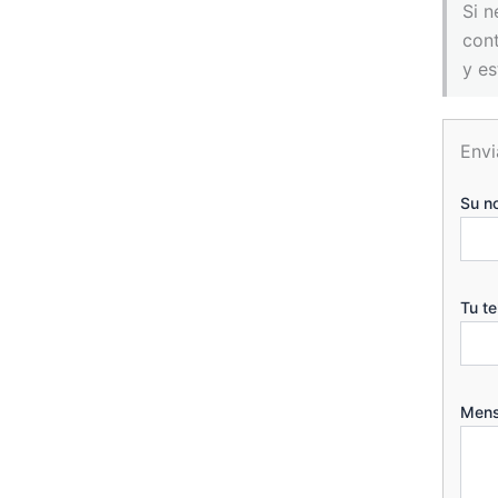
Si n
con
y es
Envi
Su n
Tu t
Mens