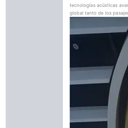
tecnologías acústicas avan
global tanto de los pasaje