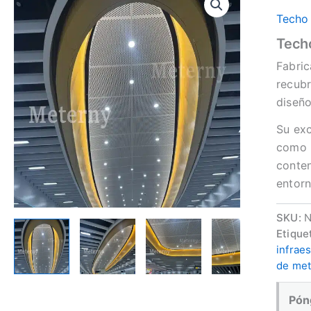
Techo 
Techo
Fabric
recubr
diseño
Su exc
como l
conten
entorn
SKU:
N
Etique
infrae
de met
Pón