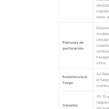
abstrac
logotip
texto, e
Disponi
modelo
circular
Patrones de
cuadra
perforación
romboi
hexago
otros.
A2 Resi
Resistencia al
al fueg
fuego
combus
10-15 
(depen
Garantía
del aca