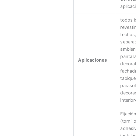
aplicac
todos l
revesti
techos
separa
ambien
pantall
Aplicaciones
decorat
fachad
tabique
parasol
decora
interior
Fijació
(tornill
adhesiv
instala