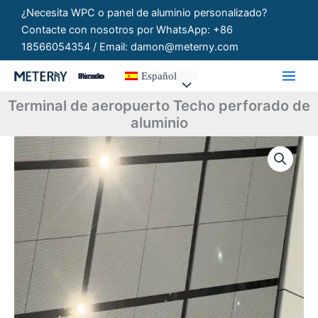
Ir
¿Necesita WPC o panel de aluminio personalizado?
al
Contacte con nosotros por WhatsApp: +86
contenido
18566054354 / Email: damon@meterny.com
Español
Paneles Personalizados
Terminal de aeropuerto Techo perforado de
aluminio