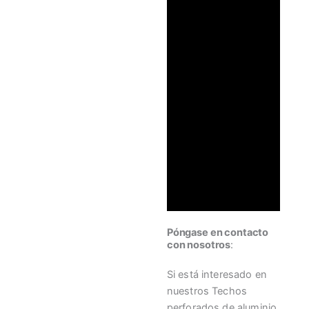
Póngase en contacto
con nosotros
:
Si está interesado en
nuestros Techos
perforados de aluminio