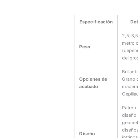
Especificación
Det
2,5-3,5
metro 
Peso
(depen
del gro
Brillant
Opciones de
Grano 
acabado
madera
Cepilla
Patrón f
diseño
geomét
diseño
Diseño
intrinc