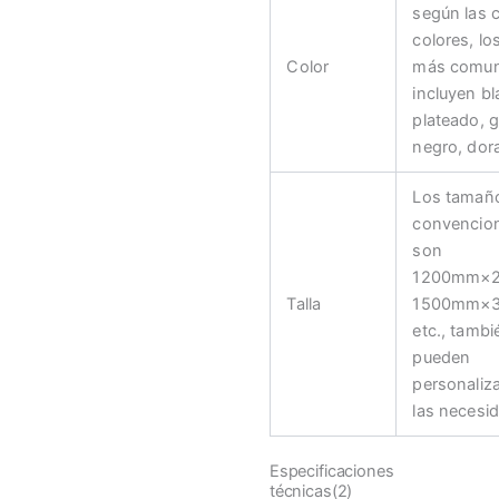
según las 
colores, lo
Color
más comu
incluyen b
plateado, g
negro, dora
Los tamañ
convencio
son
1200mm×
Talla
1500mm×
etc., tambi
pueden
personaliz
las necesi
Especificaciones
técnicas(2)