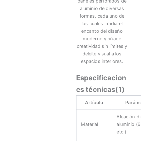
paneles perforados de
aluminio de diversas
formas, cada uno de
los cuales irradia el
encanto del diseño
moderno y añade
creatividad sin límites y
deleite visual a los
espacios interiores.
Especificacion
es técnicas(1)
Artículo
Parám
Aleación d
Material
aluminio (
etc.)