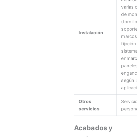
varias 
de mon
(tornill
soport
Instalación
marcos
fijación
sistem
enmarc
panele
enganc
según l
aplicac
Otros
Servici
servicios
persona
Acabados y