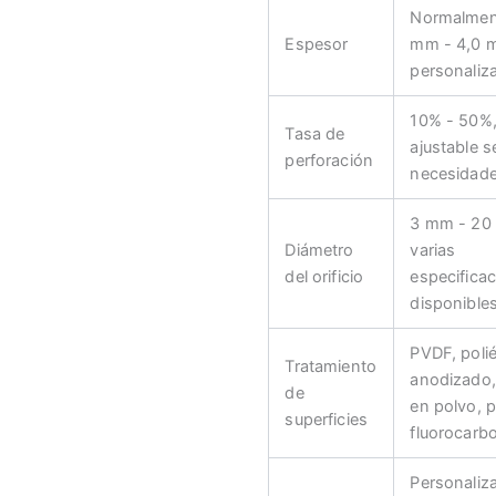
Normalmen
Espesor
mm - 4,0 
personaliz
10% - 50%
Tasa de
ajustable s
perforación
necesidad
3 mm - 20
Diámetro
varias
del orificio
especifica
disponible
PVDF, polié
Tratamiento
anodizado,
de
en polvo, p
superficies
fluorocarbo
Personaliz