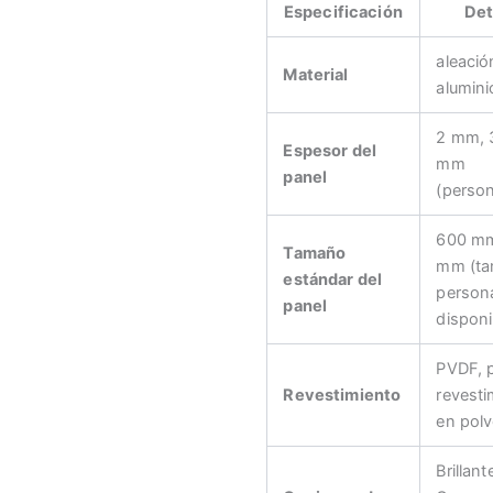
Especificación
Det
aleació
Material
alumini
2 mm, 
Espesor del
mm
panel
(person
600 mm
Tamaño
mm (t
estándar del
person
panel
disponi
PVDF, p
Revestimiento
revesti
en pol
Brillant