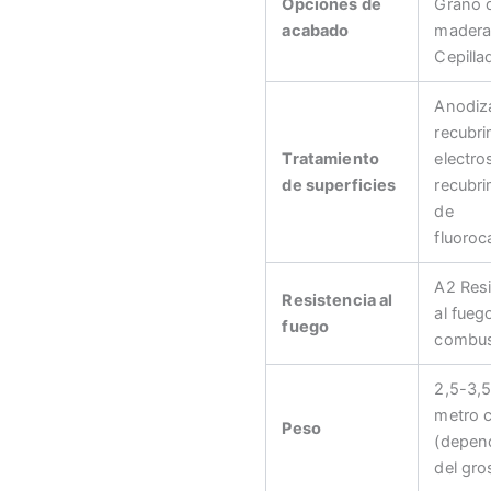
Opciones de
Grano 
acabado
madera
Cepilla
Anodiz
recubri
Tratamiento
electro
de superficies
recubri
de
fluoro
A2 Resi
Resistencia al
al fueg
fuego
combus
2,5-3,5
metro 
Peso
(depen
del gro