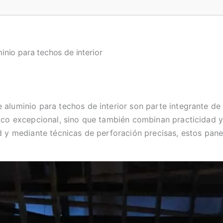
inio para techos de interior
 aluminio para techos de interior son parte integrante de
tico excepcional, sino que también combinan practicidad y
ad y mediante técnicas de perforación precisas, estos pa