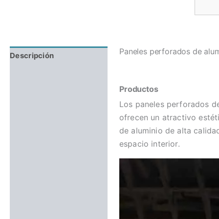
Paneles perforados de alum
Descripción
Valoraciones (0)
Productos
Los paneles perforados de
ofrecen un atractivo esté
de aluminio de alta calid
espacio interior.