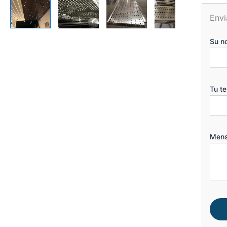
Envi
Su n
Tu t
Mens