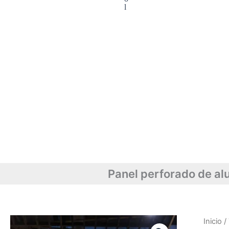
l
Panel perforado de alu
Inicio
/