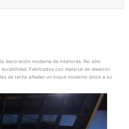
 la decoración moderna de interiores. No sólo
 durabilidad. Fabricados con material de aleación
neles de techo añaden un toque moderno único a su