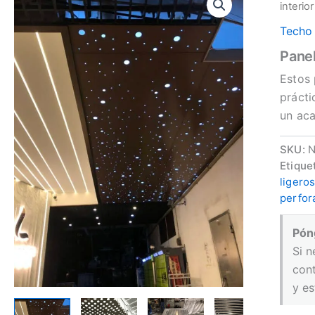
interior
Techo 
Panel
Estos 
prácti
un aca
SKU:
N
Etique
ligero
perfor
Pón
Si n
con
y es