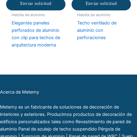
Enviar solicitud
Enviar solicitud
Hebilla de aluminio
Hebilla de aluminio
Elegantes paneles
Techo ventilado de
perforados de aluminio
aluminio con
con clip para techos de
perforaciones
arquitectura moderna
Acerca de Meterny
Meterny es un fabricante de soluciones de decoración de
interiores y exteriores. Producimos productos de decoración de
edificios personalizados tales como Revestimiento de pared de
aluminio Panel de azulejo de techo suspendido Pérgola de
aluminio | Sunroom de aluminio | Panel de pared de WPC | Suelo