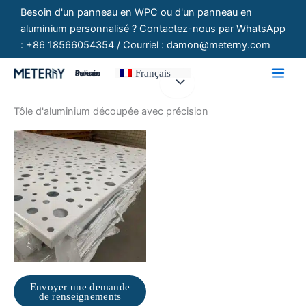
Aller
Besoin d'un panneau en WPC ou d'un panneau en
au
aluminium personnalisé ? Contactez-nous par WhatsApp
contenu
: +86 18566054354 / Courriel : damon@meterny.com
Français
Panneaux Personnalisés
Tôle d'aluminium découpée avec précision
Envoyer une demande
de renseignements