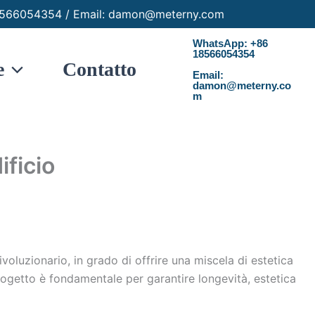
6 18566054354 / Email: damon@meterny.com
WhatsApp: +86
18566054354
e
Contatto
Email:
damon@meterny.co
m
ificio
oluzionario, in grado di offrire una miscela di estetica
rogetto è fondamentale per garantire longevità, estetica