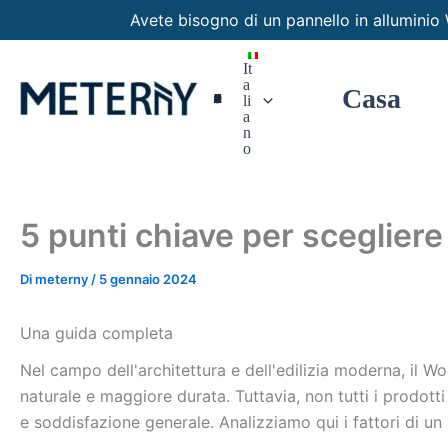
Vai
Avete bisogno di un pannello in allumin
al
contenuto
It
a
Casa
Pannelli Personalizzati
li
a
n
o
5 punti chiave per scegliere 
Di
meterny
/
5 gennaio 2024
Una guida completa
Nel campo dell'architettura e dell'edilizia moderna, il 
naturale e maggiore durata. Tuttavia, non tutti i prodot
e soddisfazione generale. Analizziamo qui i fattori di u