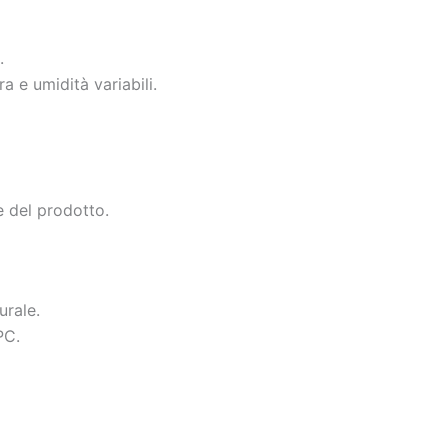
.
 e umidità variabili.
e del prodotto.
urale.
PC.