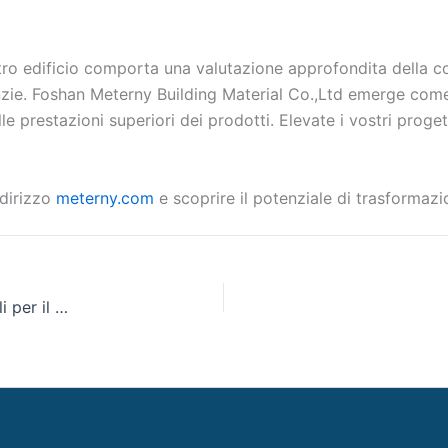
ostro edificio comporta una valutazione approfondita della co
garanzie. Foshan Meterny Building Material Co.,Ltd emerge co
le prestazioni superiori dei prodotti. Elevate i vostri proget
ndirizzo
meterny.com
e scoprire il potenziale di trasformazi
Una guida definitiva per scegliere i pannelli WPC più belli per il vostro edificio