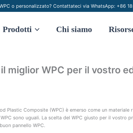
io WPC o personalizzato? Contattateci via WhatsApp: +8
Prodotti
Chi siamo
Risors
il miglior WPC per il vostro ed
Wood Plastic Composite (WPC) è emerso come un materiale riv
ti WPC sono uguali. La scelta del WPC giusto per il vostro p
n buon pannello WPC.