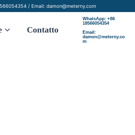
6 18566054354 / Email: damon@meterny.com
WhatsApp: +86
18566054354
e
Contatto
Email:
damon@meterny.co
m