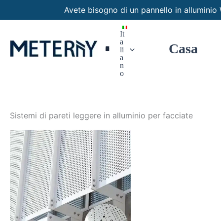
Vai
Avete bisogno di un pannello in allumin
al
contenuto
It
a
Casa
Pannelli Personalizzati
li
a
n
o
Sistemi di pareti leggere in alluminio per facciate