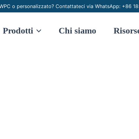
io WPC o personalizzato? Contattateci via WhatsApp: +8
Prodotti
Chi siamo
Risors