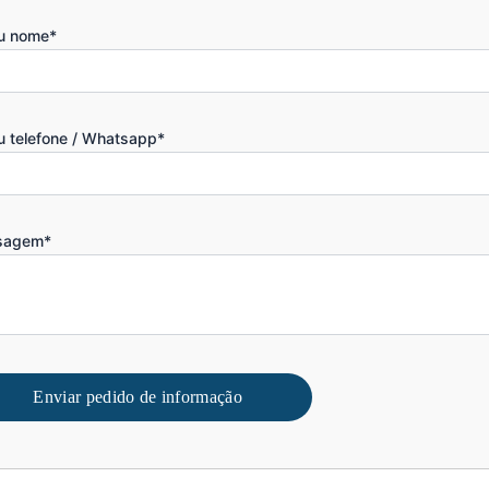
u nome*
u telefone / Whatsapp*
sagem*
Enviar pedido de informação