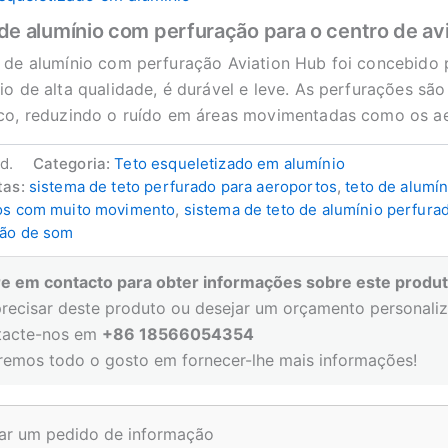
de alumínio com perfuração para o centro de av
 de alumínio com perfuração Aviation Hub foi concebido p
io de alta qualidade, é durável e leve. As perfurações s
ico, reduzindo o ruído em áreas movimentadas como os a
.d.
Categoria:
Teto esqueletizado em alumínio
tas:
sistema de teto perfurado para aeroportos
,
teto de alumín
os com muito movimento
,
sistema de teto de alumínio perfura
ão de som
re em contacto para obter informações sobre este produt
precisar deste produto ou desejar um orçamento personali
tacte-nos em
+86 18566054354
eremos todo o gosto em fornecer-lhe mais informações!
ar um pedido de informação