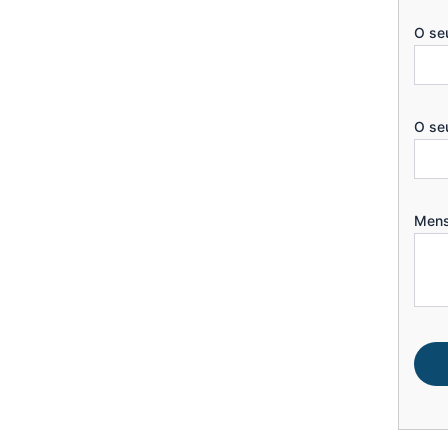
O se
O se
Men