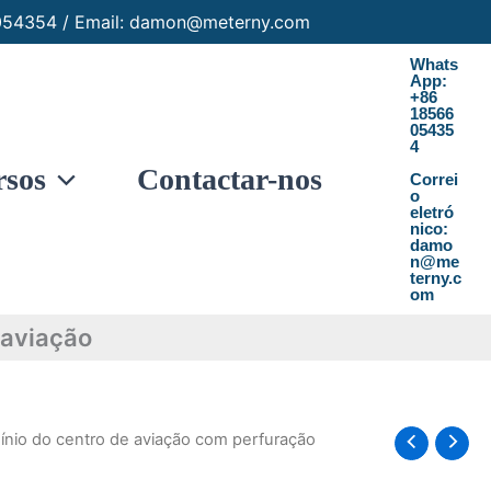
6054354 / Email: damon@meterny.com
Whats
App:
+86
18566
05435
4
rsos
Contactar-nos
Correi
o
eletró
nico:
damo
n@me
terny.c
om
 aviação
ínio do centro de aviação com perfuração