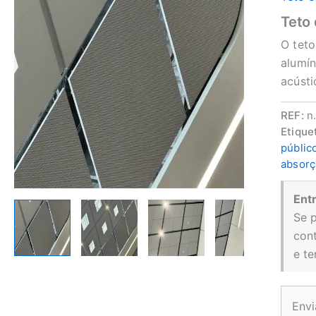
Teto 
O teto
alumín
acúst
REF:
n
Etique
públic
absorç
Ent
Se 
con
e t
Envi