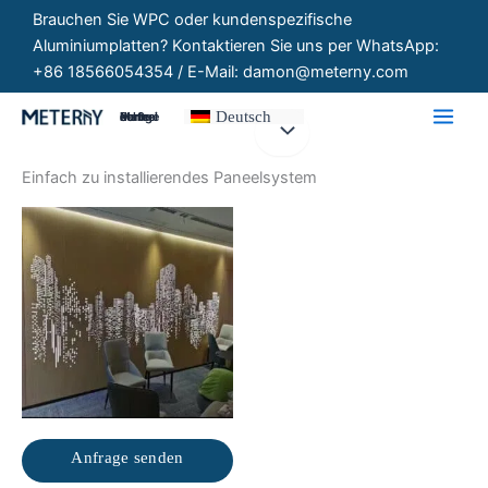
Zum
Brauchen Sie WPC oder kundenspezifische
Inhalt
Aluminiumplatten? Kontaktieren Sie uns per WhatsApp:
springen
+86 18566054354 / E-Mail: damon@meterny.com
Deutsch
Maßgeschneiderte Paneele
Einfach zu installierendes Paneelsystem
Anfrage senden