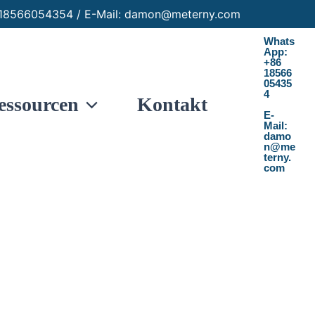
86 18566054354 / E-Mail: damon@meterny.com
Whats
App:
+86
18566
05435
4
essourcen
Kontakt
E-
Mail:
damo
n@me
terny.
com