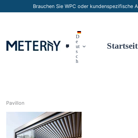
Zum
Brauchen Sie WPC oder kundenspezifische A
Inhalt
springen
D
e
Startseit
Maßgeschneiderte Paneele
ut
s
c
h
Pavillon