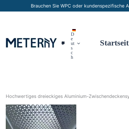
Zum
Brauchen Sie WPC oder kundenspezifische A
Inhalt
springen
D
e
Startseit
Maßgeschneiderte Paneele
ut
s
c
h
Hochwertiges dreieckiges Aluminium-Zwischendeckens