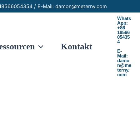
86 18566054354 / E-Mail: damon@meterny.com
Whats
App:
+86
18566
05435
4
essourcen
Kontakt
E-
Mail:
damo
n@me
terny.
com