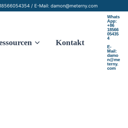
86 18566054354 / E-Mail: damon@meterny.com
Whats
App:
+86
18566
05435
4
essourcen
Kontakt
E-
Mail:
damo
n@me
terny.
com