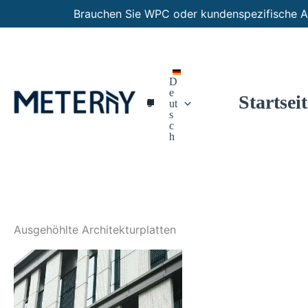
Zum
Brauchen Sie WPC oder kundenspezifische A
Inhalt
springen
D
e
Startseit
Maßgeschneiderte Paneele
ut
s
c
h
Ausgehöhlte Architekturplatten