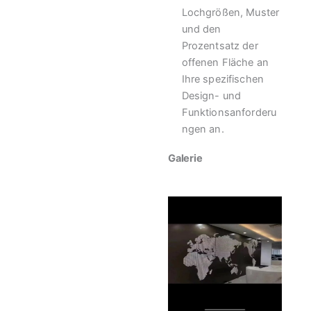
Lochgrößen, Muster
und den
Prozentsatz der
offenen Fläche an
Ihre spezifischen
Design- und
Funktionsanforderu
ngen an.
Galerie