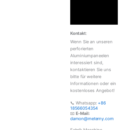
Kontakt
:
Wenn Sie an unseren
perforierten
Aluminiumpaneelen
interessiert sind,
kontaktieren Sie uns
bitte für weitere
Informationen oder ein
kostenloses Angebot!
📞 Whatsapp
:
+86
18566054354
📧
E-Mail:
damon@meterny.com