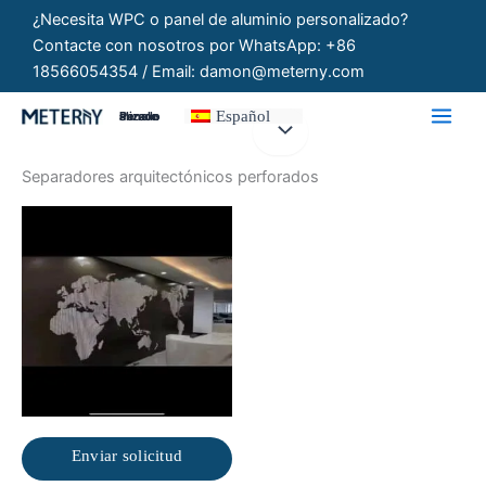
Ir
¿Necesita WPC o panel de aluminio personalizado?
al
Contacte con nosotros por WhatsApp: +86
contenido
18566054354 / Email: damon@meterny.com
Español
Paneles Personalizados
Separadores arquitectónicos perforados
Enviar solicitud