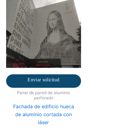
Enviar solicitud
Panel de pared de aluminio
perforado
Fachada de edificio hueca
de aluminio cortada con
láser