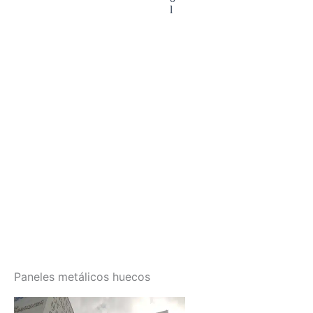
l
Paneles metálicos huecos