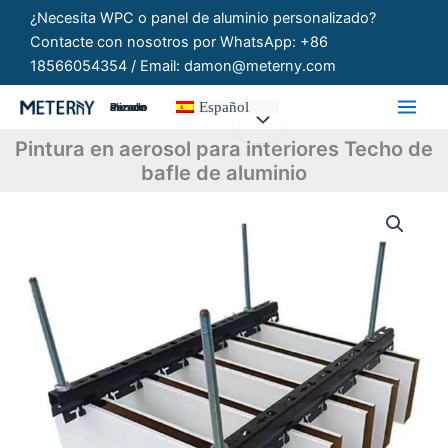
Ir
¿Necesita WPC o panel de aluminio personalizado?
al
Contacte con nosotros por WhatsApp: +86
contenido
18566054354 / Email: damon@meterny.com
Español
Paneles Personalizados
Pintura en aerosol para interiores Techo de
bafle de aluminio