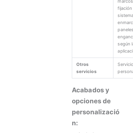
marcos
fijación
sistem
enmarc
panele
enganc
según l
aplicac
Otros
Servici
servicios
persona
Acabados y
opciones de
personalizació
n: