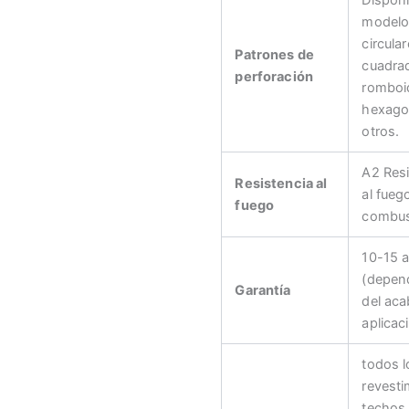
modelo
circular
Patrones de
cuadra
perforación
romboi
hexago
otros.
A2 Resi
Resistencia al
al fueg
fuego
combus
10-15 
(depen
Garantía
del aca
aplicac
todos l
revesti
techos