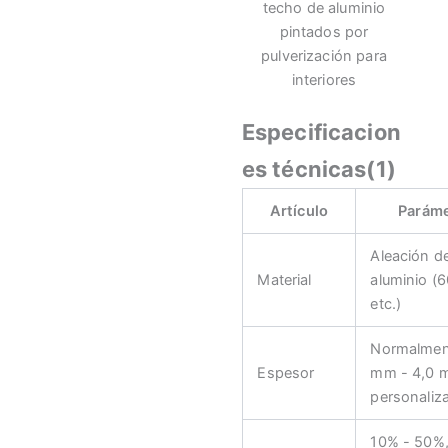
techo de aluminio
pintados por
pulverización para
interiores
Especificacion
es técnicas(1)
Artículo
Parám
Aleación d
Material
aluminio (
etc.)
Normalmen
Espesor
mm - 4,0 
personaliz
10% - 50%