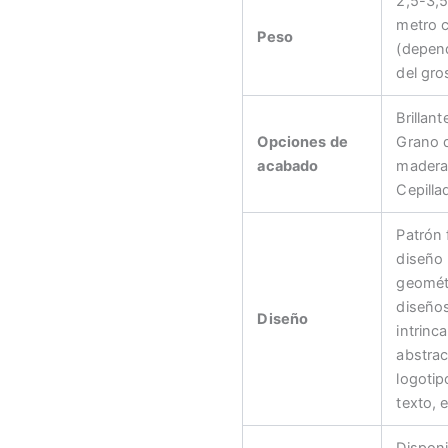
2,5-3,5
metro 
Peso
(depen
del gro
Brillant
Opciones de
Grano 
acabado
madera
Cepilla
Patrón f
diseño
geomét
diseño
Diseño
intrinc
abstrac
logotip
texto, e
Disponi