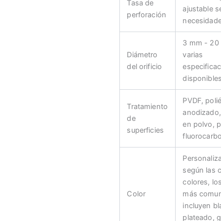
Tasa de
ajustable s
perforación
necesidad
3 mm - 20
Diámetro
varias
del orificio
especifica
disponible
PVDF, polié
Tratamiento
anodizado,
de
en polvo, p
superficies
fluorocarbo
Personaliz
según las 
colores, lo
Color
más comu
incluyen b
plateado, g