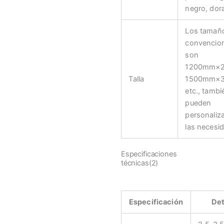
negro, dora
Los tamañ
convencio
son
1200mm×
Talla
1500mm×
etc., tambi
pueden
personaliz
las necesi
Especificaciones
técnicas(2)
Especificación
Det