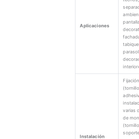
separa
ambien
pantall
Aplicaciones
decorat
fachad
tabique
parasol
decora
interior
Fijació
(tornill
adhesiv
instala
varias 
de mon
(tornill
soport
Instalación