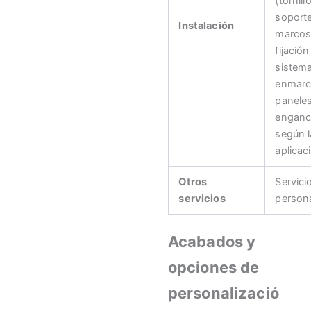
(tornill
soport
Instalación
marcos
fijación
sistem
enmarc
panele
enganc
según l
aplicac
Otros
Servici
servicios
persona
Acabados y
opciones de
personalizació