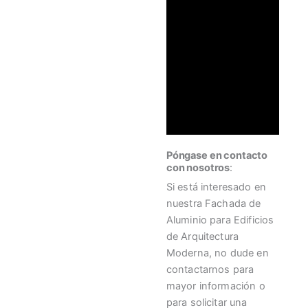
Póngase en contacto
con nosotros
:
Si está interesado en
nuestra Fachada de
Aluminio para Edificios
de Arquitectura
Moderna, no dude en
contactarnos para
mayor información o
para solicitar una