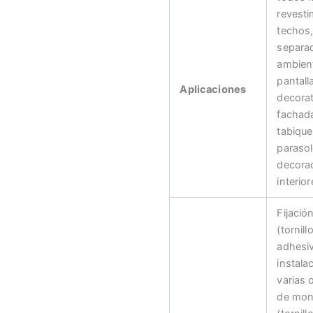
revesti
techos
separa
ambien
pantall
Aplicaciones
decorat
fachad
tabique
parasol
decora
interior
Fijació
(tornill
adhesiv
instala
varias 
de mon