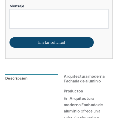
Mensaje
Enviar solicitud
Arquitectura moderna
Descripción
Valoraciones (0)
Fachada de aluminio
Productos
En
Arquitectura
moderna Fachada de
aluminio
ofrece una
solución elegante y