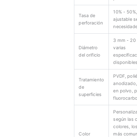
10% - 50%
Tasa de
ajustable s
perforación
necesidad
3 mm - 20
Diámetro
varias
del orificio
especifica
disponible
PVDF, polié
Tratamiento
anodizado,
de
en polvo, p
superficies
fluorocarbo
Personaliz
según las 
colores, lo
Color
más comu