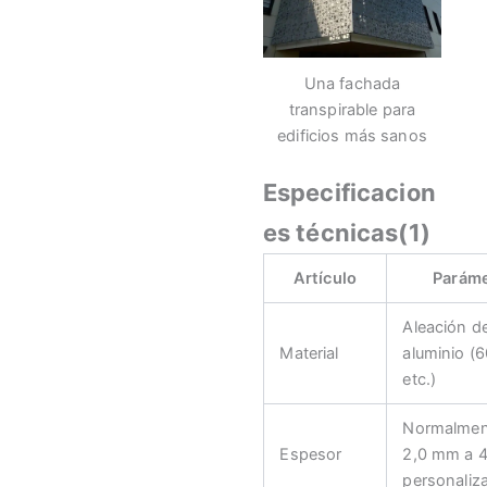
Una fachada
transpirable para
edificios más sanos
Especificacion
es técnicas(1)
Artículo
Parám
Aleación d
Material
aluminio (
etc.)
Normalmen
Espesor
2,0 mm a 
personaliz