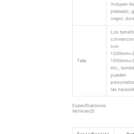
incluyen b
plateado, g
negro, dora
Los tamañ
convencio
son
1200mm×
Talla
1500mm×
etc., tambi
pueden
personaliz
las necesi
Especificaciones
técnicas(2)