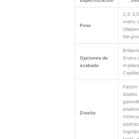
Especificación
Det
2,5-3,5
metro 
Peso
(depen
del gro
Brillant
Opciones de
Grano 
acabado
madera
Cepilla
Patrón f
diseño
geomét
diseño
Diseño
intrinc
abstrac
logotip
texto, e