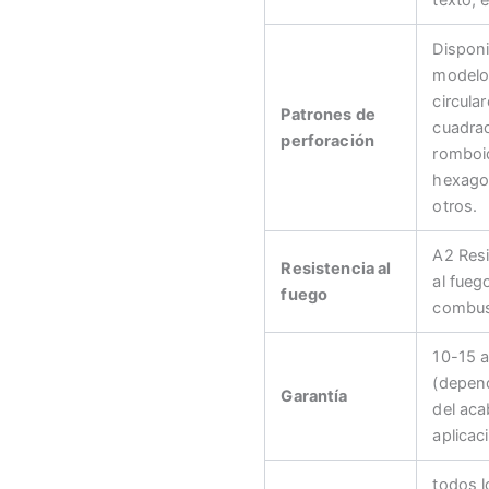
Disponi
modelo
circular
Patrones de
cuadra
perforación
romboi
hexago
otros.
A2 Resi
Resistencia al
al fueg
fuego
combus
10-15 
(depen
Garantía
del aca
aplicac
todos l