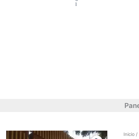
l
Pane
Inicio
/