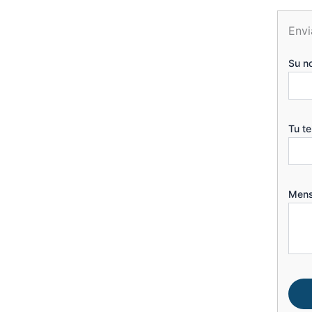
Envi
Su n
Tu t
Mens