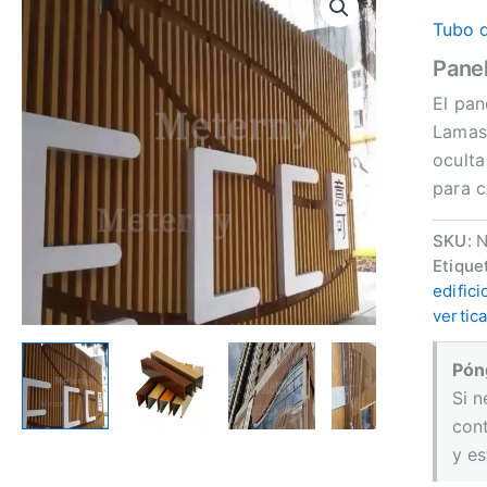
Tubo d
Panel
El pan
Lamas 
oculta
para c
SKU:
N
Etique
edific
vertica
Pón
Si n
con
y es