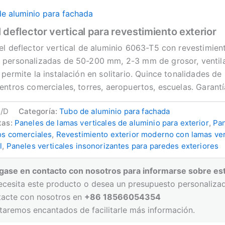
e aluminio para fachada
 deflector vertical para revestimiento exterior
el deflector vertical de aluminio 6063-T5 con revestimie
personalizadas de 50-200 mm, 2-3 mm de grosor, ventilan l
 permite la instalación en solitario. Quince tonalidades de
entros comerciales, torres, aeropuertos, escuelas. Garant
/D
Categoría:
Tubo de aluminio para fachada
tas:
Paneles de lamas verticales de aluminio para exterior
,
Pan
ios comerciales
,
Revestimiento exterior moderno con lamas ver
l
,
Paneles verticales insonorizantes para paredes exteriores
gase en contacto con nosotros para informarse sobre es
ecesita este producto o desea un presupuesto personaliza
tacte con nosotros en
+86 18566054354
taremos encantados de facilitarle más información.