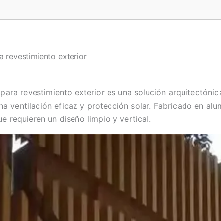
ra revestimiento exterior
l para revestimiento exterior es una solución arquitectóni
 ventilación eficaz y protección solar. Fabricado en alum
ue requieren un diseño limpio y vertical.