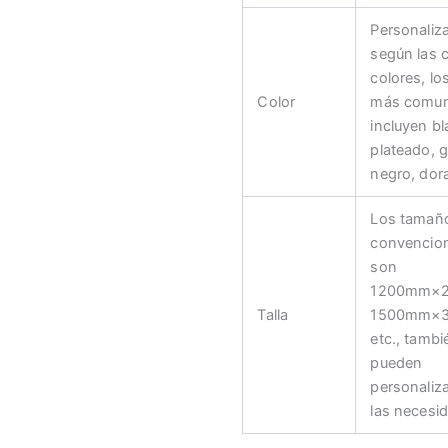
Personaliz
según las 
colores, lo
Color
más comu
incluyen b
plateado, g
negro, dora
Los tamañ
convencio
son
1200mm×
Talla
1500mm×
etc., tambi
pueden
personaliz
las necesi