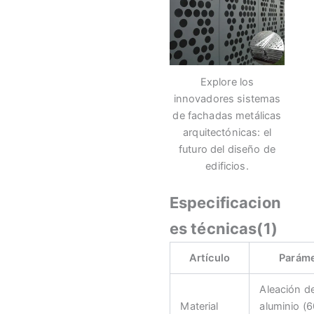
Explore los
innovadores sistemas
de fachadas metálicas
arquitectónicas: el
futuro del diseño de
edificios.
Especificacion
es técnicas(1)
Artículo
Parám
Aleación d
Material
aluminio (