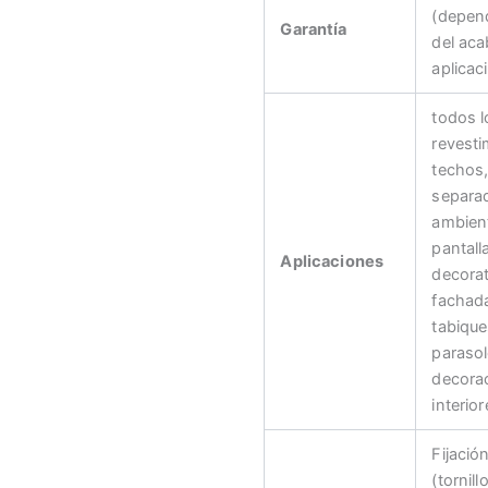
(depen
Garantía
del aca
aplicac
todos l
revesti
techos
separa
ambien
pantall
Aplicaciones
decorat
fachad
tabique
parasol
decora
interior
Fijació
(tornill