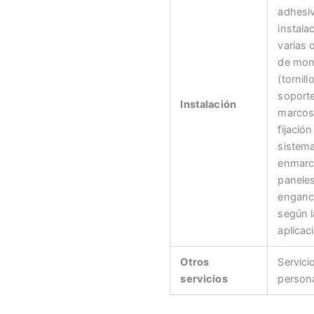
adhesiv
instala
varias 
de mon
(tornill
soport
Instalación
marcos
fijación
sistem
enmarc
panele
enganc
según l
aplicac
Otros
Servici
servicios
persona