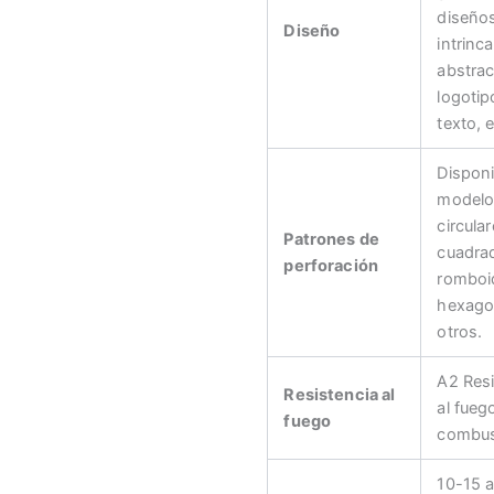
diseño
Diseño
intrinc
abstrac
logotip
texto, e
Disponi
modelo
circular
Patrones de
cuadra
perforación
romboi
hexago
otros.
A2 Resi
Resistencia al
al fueg
fuego
combus
10-15 