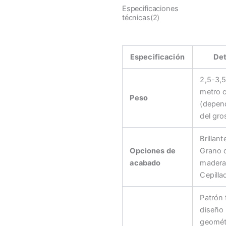
Especificaciones
técnicas(2)
Especificación
Det
2,5-3,5
metro 
Peso
(depen
del gro
Brillant
Opciones de
Grano 
acabado
madera
Cepilla
Patrón f
diseño
geomét