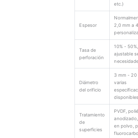
etc.)
Normalmen
Espesor
2,0 mm a 
personaliz
10% - 50%
Tasa de
ajustable s
perforación
necesidad
3 mm - 20
Diámetro
varias
del orificio
especifica
disponible
PVDF, polié
Tratamiento
anodizado,
de
en polvo, p
superficies
fluorocarbo