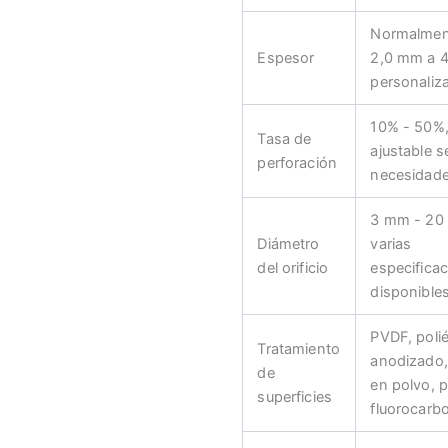
Normalmen
Espesor
2,0 mm a 
personaliz
10% - 50%
Tasa de
ajustable s
perforación
necesidad
3 mm - 20
Diámetro
varias
del orificio
especifica
disponible
PVDF, polié
Tratamiento
anodizado,
de
en polvo, p
superficies
fluorocarbo