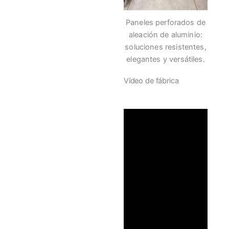
Paneles perforados de
aleación de aluminio:
soluciones resistentes,
elegantes y versátiles.
Vídeo de fábrica