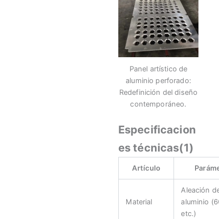
Panel artístico de
aluminio perforado:
Redefinición del diseño
contemporáneo.
Especificacion
es técnicas(1)
Artículo
Parám
Aleación d
Material
aluminio (
etc.)