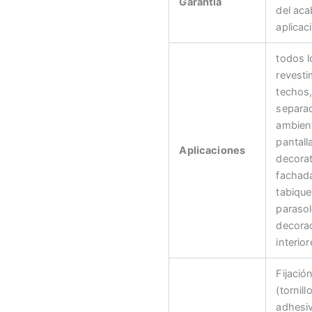
Garantía
del aca
aplicac
todos l
revesti
techos
separa
ambien
pantall
Aplicaciones
decorat
fachad
tabique
parasol
decora
interior
Fijació
(tornill
adhesiv