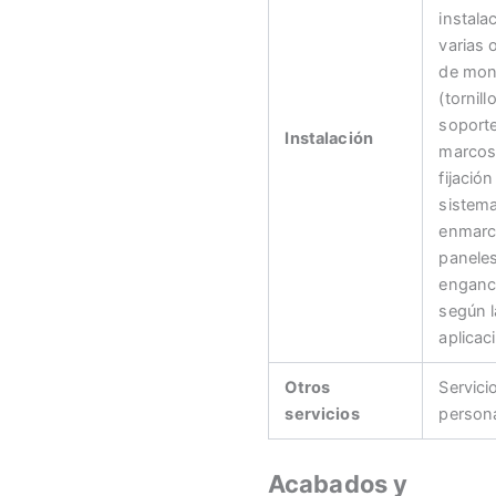
instala
varias 
de mon
(tornill
soport
Instalación
marcos
fijación
sistem
enmarc
panele
enganc
según l
aplicac
Otros
Servici
servicios
persona
Acabados y