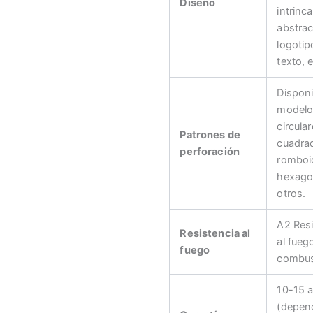
Diseño
intrinc
abstrac
logotip
texto, e
Disponi
modelo
circular
Patrones de
cuadra
perforación
romboi
hexago
otros.
A2 Resi
Resistencia al
al fueg
fuego
combus
10-15 
(depen