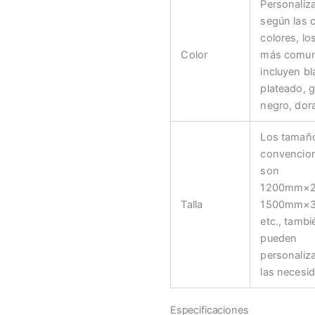
Personaliz
según las 
colores, lo
Color
más comu
incluyen b
plateado, g
negro, dora
Los tamañ
convencio
son
1200mm×
Talla
1500mm×
etc., tambi
pueden
personaliz
las necesi
Especificaciones