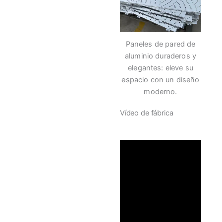
Paneles de pared de
aluminio duraderos y
elegantes: eleve su
espacio con un diseño
moderno.
Vídeo de fábrica