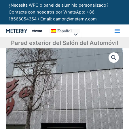
Ir
¿Necesita WPC o panel de aluminio personalizado?
al
Contacte con nosotros por WhatsApp: +86
contenido
18566054354 / Email: damon@meterny.com
Español
Paneles Personalizados
Pared exterior del Salón del Automóvil