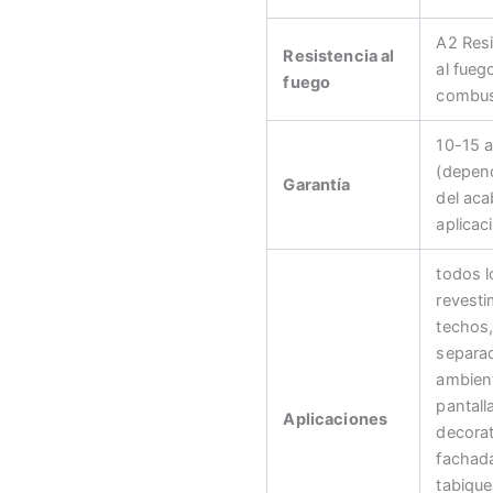
A2 Resi
Resistencia al
al fueg
fuego
combus
10-15 
(depen
Garantía
del aca
aplicac
todos l
revesti
techos
separa
ambien
pantall
Aplicaciones
decorat
fachad
tabique