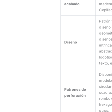
acabado
madera
Cepilla
Patrón f
diseño
geomét
diseño
Diseño
intrinc
abstrac
logotip
texto, e
Disponi
modelo
circular
Patrones de
cuadra
perforación
romboi
hexago
otros.