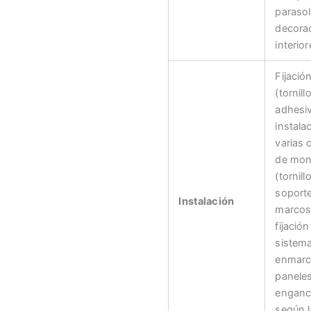
parasol
decora
interior
Fijació
(tornill
adhesiv
instala
varias 
de mon
(tornill
soport
Instalación
marcos
fijación
sistem
enmarc
panele
enganc
según l