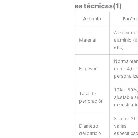
es técnicas(1)
Artículo
Parám
Aleación d
Material
aluminio (
etc.)
Normalmen
Espesor
mm - 4,0 
personaliz
10% - 50%
Tasa de
ajustable s
perforación
necesidad
3 mm - 20
Diámetro
varias
del orificio
especifica