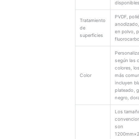
disponible
PVDF, polié
Tratamiento
anodizado,
de
en polvo, p
superficies
fluorocarbo
Personaliz
según las 
colores, lo
Color
más comu
incluyen b
plateado, g
negro, dora
Los tamañ
convencio
son
1200mm×