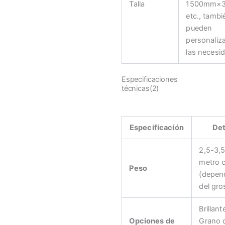
Talla
1500mm×
etc., tambi
pueden
personaliz
las necesi
Especificaciones
técnicas(2)
Especificación
Det
2,5-3,5
metro 
Peso
(depen
del gro
Brillant
Opciones de
Grano 