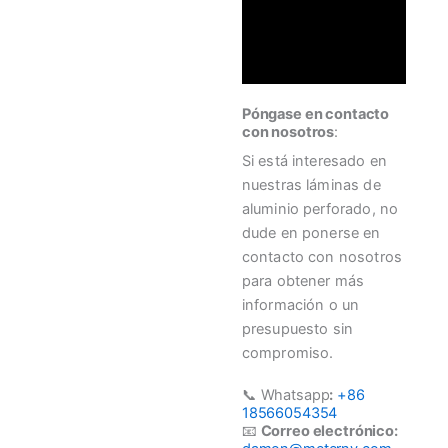
Póngase en contacto
con nosotros
:
Si está interesado en
nuestras láminas de
aluminio perforado, no
dude en ponerse en
contacto con nosotros
para obtener más
información o un
presupuesto sin
compromiso.
📞 Whatsapp
:
+86
18566054354
📧
Correo electrónico: