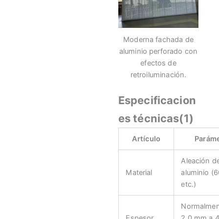
Moderna fachada de
aluminio perforado con
efectos de
retroiluminación.
Especificacion
es técnicas(1)
Artículo
Parám
Aleación d
Material
aluminio (
etc.)
Normalmen
Espesor
2,0 mm a 