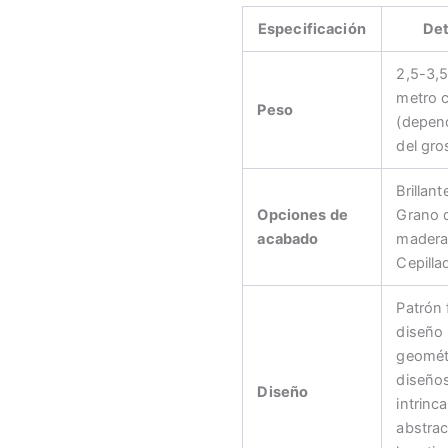
Especificación
Det
2,5-3,5
metro 
Peso
(depen
del gro
Brillant
Opciones de
Grano 
acabado
madera
Cepilla
Patrón f
diseño
geomét
diseño
Diseño
intrinc
abstrac