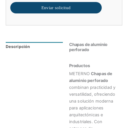
Enviar solicitud
Chapas de aluminio
Descripción
Valoraciones (0)
perforado
Productos
METERNO
Chapas de
aluminio perforado
combinan practicidad y
versatilidad, ofreciendo
una solución moderna
para aplicaciones
arquitectónicas e
industriales. Con