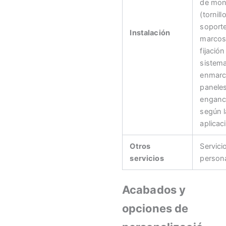
de mon
(tornill
soport
Instalación
marcos
fijación
sistem
enmarc
panele
enganc
según l
aplicac
Otros
Servici
servicios
persona
Acabados y
opciones de