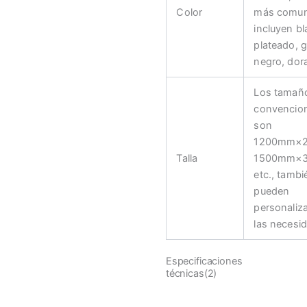
Color
más comu
incluyen b
plateado, g
negro, dora
Los tamañ
convencio
son
1200mm×
Talla
1500mm×
etc., tambi
pueden
personaliz
las necesi
Especificaciones
técnicas(2)