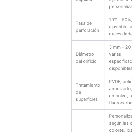
personaliz
10% - 50%
Tasa de
ajustable s
perforación
necesidad
3 mm - 20
Diámetro
varias
del orificio
especifica
disponible
PVDF, polié
Tratamiento
anodizado,
de
en polvo, p
superficies
fluorocarbo
Personaliz
según las 
colores, lo