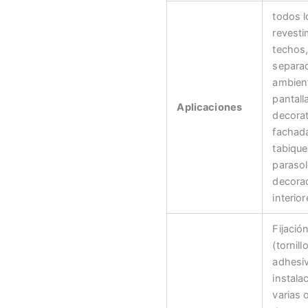
todos l
revesti
techos
separa
ambien
pantall
Aplicaciones
decorat
fachad
tabique
parasol
decora
interior
Fijació
(tornill
adhesiv
instala
varias 