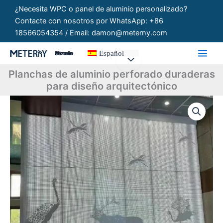
Ir
¿Necesita WPC o panel de aluminio personalizado?
al
Contacte con nosotros por WhatsApp: +86
contenido
18566054354 / Email: damon@meterny.com
Español
Paneles Personalizados
Planchas de aluminio perforado duraderas
para diseño arquitectónico