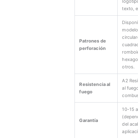
logotip
texto, e
Disponi
modelo
circular
Patrones de
cuadra
perforación
romboi
hexago
otros.
A2 Resi
Resistencia al
al fueg
fuego
combus
10-15 
(depen
Garantía
del aca
aplicac