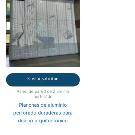
Enviar solicitud
Panel de pared de aluminio
perforado
Planchas de aluminio
perforado duraderas para
diseño arquitectónico