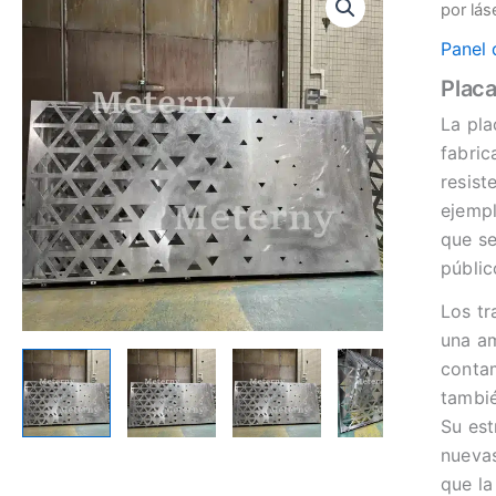
por lás
Panel 
Placa
La pla
fabric
resist
ejempl
que se
públic
Los tr
una am
contam
tambié
Su est
nuevas
que la