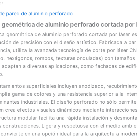
er
de pared de aluminio perforado
 geométrica de aluminio perforado cortada por 
ca geométrica de aluminio perforado cortada por láser es
ación de precisión con el diseño artístico. Fabricada a par
encia, utiliza la avanzada tecnología de corte por láser 
o, hexágonos, rombos, texturas onduladas) con tamaños de
 adaptan a diversas aplicaciones, como fachadas de edific
o.
atamientos superficiales incluyen anodizado, recubrimien
plia gama de colores y una resistencia superior a la intemp
inantes industriales. El diseño perforado no sólo permite l
n crea efectos visuales dinámicos mediante interacciones
ructura modular facilita una rápida instalación y desmon
 construcciones. Ligera y respetuosa con el medio ambie
 convierte en una opción ideal para la arquitectura modern