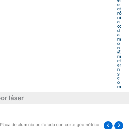
el
e
ct
ró
ni
c
o:
d
a
m
o
n
@
m
et
er
n
y.
c
o
m
or láser
 Placa de aluminio perforada con corte geométrico