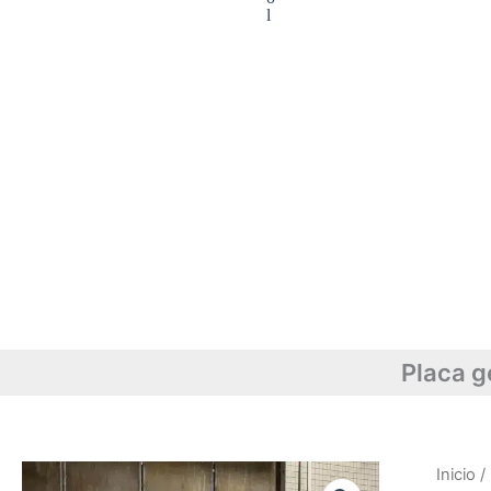
l
Placa g
Inicio
/