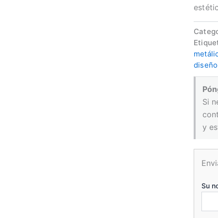
estéti
Catego
Etique
metáli
diseño
Pón
Si n
con
y es
Envi
Su n