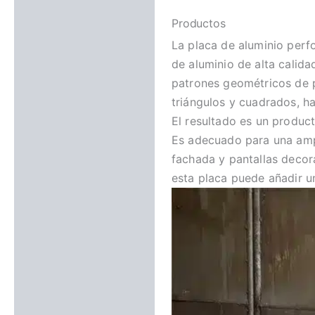
Valoraciones (0)
Productos
La placa de aluminio perf
de aluminio de alta calida
patrones geométricos de p
triángulos y cuadrados, h
El resultado es un product
Es adecuado para una ampl
fachada y pantallas decora
esta placa puede añadir 