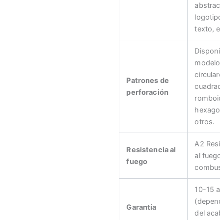
abstrac
logotip
texto, e
Disponi
modelo
circular
Patrones de
cuadra
perforación
romboi
hexago
otros.
A2 Resi
Resistencia al
al fueg
fuego
combus
10-15 
(depen
Garantía
del aca