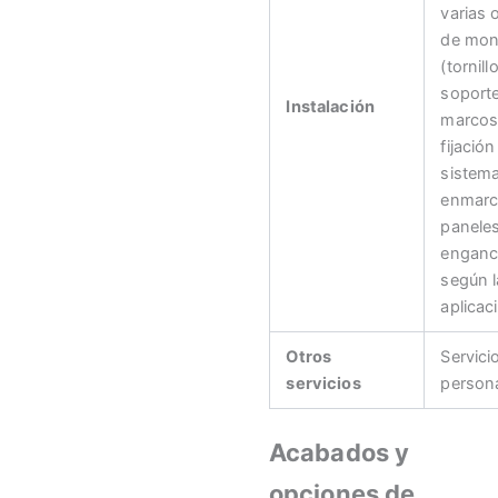
varias 
de mon
(tornill
soport
Instalación
marcos
fijación
sistem
enmarc
panele
enganc
según l
aplicac
Otros
Servici
servicios
persona
Acabados y
opciones de