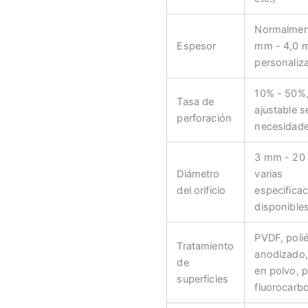
Normalmen
Espesor
mm - 4,0 
personaliz
10% - 50%
Tasa de
ajustable s
perforación
necesidad
3 mm - 20
Diámetro
varias
del orificio
especifica
disponible
PVDF, polié
Tratamiento
anodizado,
de
en polvo, p
superficies
fluorocarbo