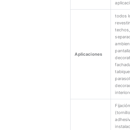
aplicac
todos l
revesti
techos
separa
ambien
pantall
Aplicaciones
decorat
fachad
tabique
parasol
decora
interior
Fijació
(tornill
adhesiv
instala