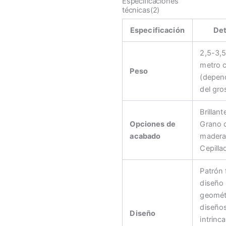
Especificaciones
técnicas(2)
Especificación
Det
2,5-3,5
metro 
Peso
(depen
del gro
Brillant
Opciones de
Grano 
acabado
madera
Cepilla
Patrón f
diseño
geomét
diseño
Diseño
intrinc