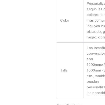
Personaliz
según las 
colores, lo
Color
más comu
incluyen b
plateado, g
negro, dora
Los tamañ
convencio
son
1200mm×
Talla
1500mm×
etc., tambi
pueden
personaliz
las necesi